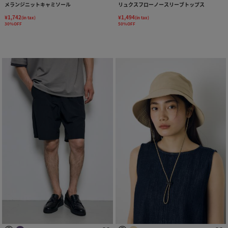
メランジニットキャミソール
リュクスフローノースリーブトップス
¥1,742
¥1,494
(in tax)
(in tax)
30%OFF
50%OFF