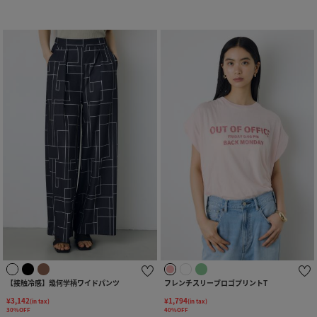
【接触冷感】幾何学柄ワイドパンツ
フレンチスリーブロゴプリントT
¥3,142
¥1,794
(in tax)
(in tax)
30%OFF
40%OFF