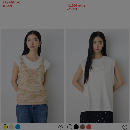
¥3,494
(in tax)
¥1,794
(in tax)
50%OFF
40%OFF