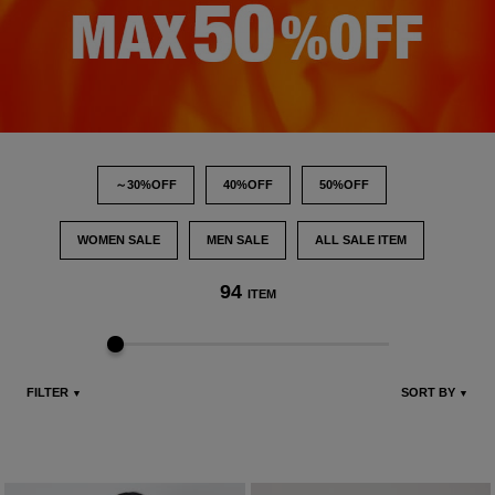
～30%OFF
40%OFF
50%OFF
WOMEN SALE
MEN SALE
ALL SALE ITEM
94
ITEM
FILTER
SORT BY
▼
▼