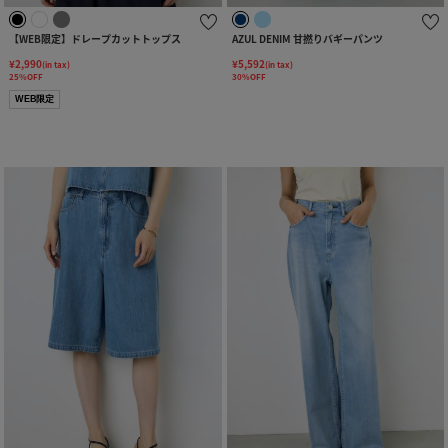
【WEB限定】ドレープカットトップス
AZUL DENIM 甘撚りバギーパンツ
¥2,990
¥5,592
(in tax)
(in tax)
25%OFF
30%OFF
WEB限定