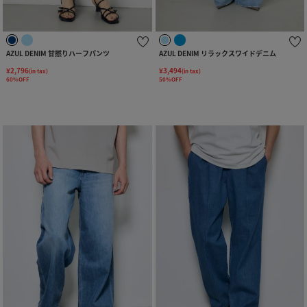
AZUL DENIM 甘撚りハーフパンツ
AZUL DENIM リラックスワイドデニム
¥2,796
¥3,494
(in tax)
(in tax)
60%OFF
50%OFF