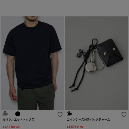
立体シルエットトップス
コインケース付きバッグチャーム
¥1,494
¥1,596
(in tax)
(in tax)