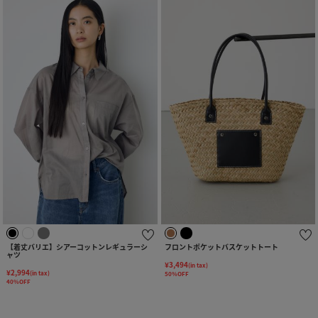
【着丈バリエ】シアーコットンレギュラーシ
フロントポケットバスケットトート
ャツ
¥3,494
(in tax)
¥2,994
(in tax)
50%OFF
40%OFF