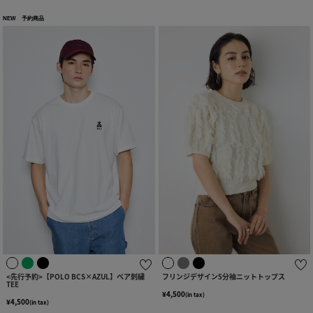
NEW
予約商品
<先行予約>【POLO BCS×AZUL】ベア刺繍
フリンジデザイン5分袖ニットトップス
TEE
¥4,500
(in tax)
¥4,500
(in tax)