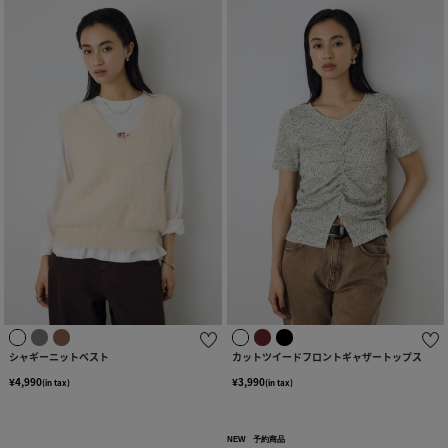
シャギーニットベスト
カットツイードフロントギャザートップス
¥4,990
¥3,990
(in tax)
(in tax)
NEW
予約商品