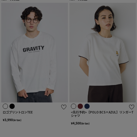
ロゴプリントロンTEE
<先行予約>【POLO BCS×AZUL】リンガーT
シャツ
¥3,990
(in tax)
¥4,500
(in tax)