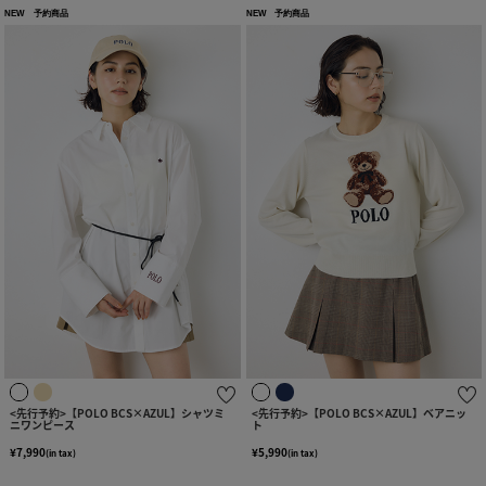
NEW
予約商品
NEW
予約商品
<先行予約>【POLO BCS×AZUL】シャツミ
<先行予約>【POLO BCS×AZUL】ベアニッ
ニワンピース
ト
¥7,990
¥5,990
(in tax)
(in tax)