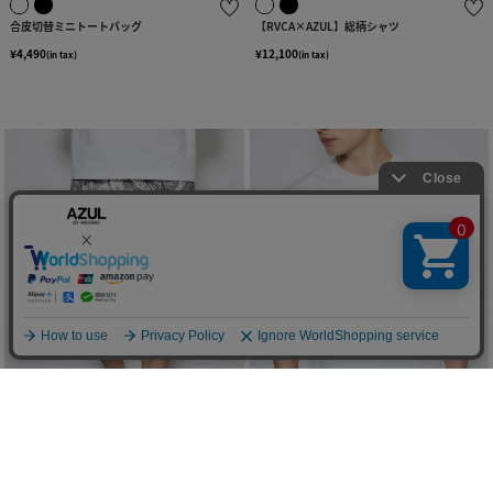
合皮切替ミニトートバッグ
【RVCA×AZUL】総柄シャツ
¥4,490
¥12,100
(in tax)
(in tax)