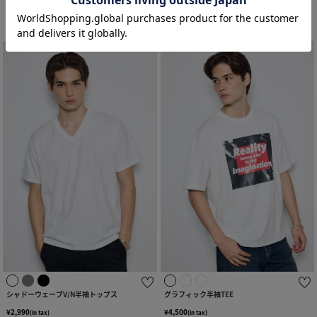
シャドーウェーブV/N半袖トップス
グラフィック半袖TEE
¥2,990
¥4,500
(in tax)
(in tax)