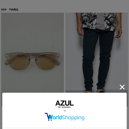
NEW
予約商品
クリアボストンメガネ
EASY ACTION SLIM JOGGER 2ND
¥2,990
¥6,990
(in tax)
(in tax)