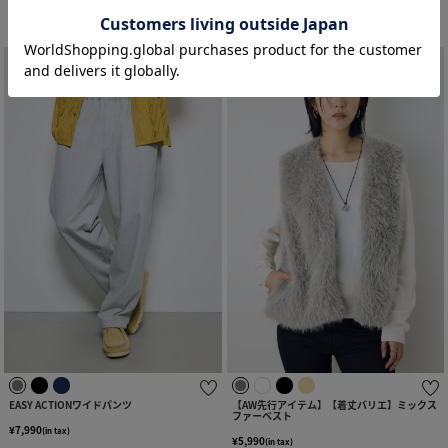
予約商品
EASY ACTIONワイドパンツ
【AW先行アイテム】【着丈バリエ】ミックス
ファーベスト
¥7,990
(in tax)
¥5,990
(in tax)