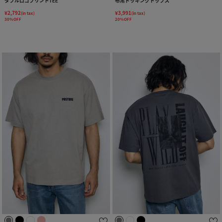
ダブルロゴプリントTEE
布帛ドッキングトップス
¥2,792
¥3,991
(in tax)
(in tax)
30%OFF
20%OFF