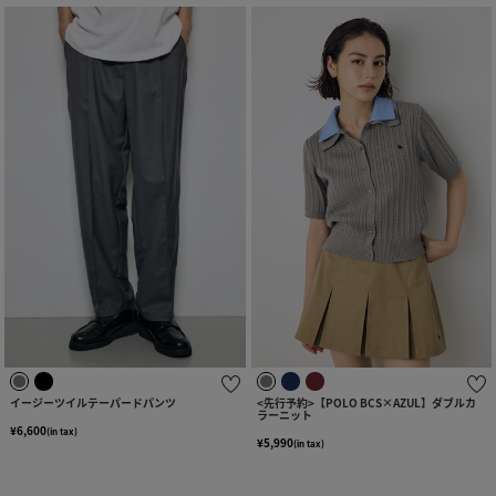
イージーツイルテーパードパンツ
<先行予約>【POLO BCS×AZUL】ダブルカ
ラーニット
¥6,600
(in tax)
¥5,990
(in tax)