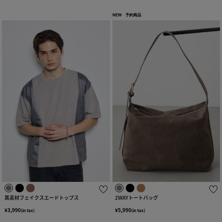
NEW
予約商品
異素材フェイクスエードトップス
2WAYトートバッグ
¥3,990
¥5,990
(in tax)
(in tax)