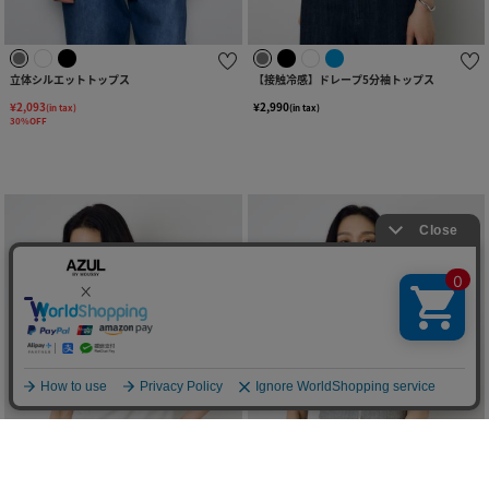
立体シルエットトップス
【接触冷感】ドレープ5分袖トップス
¥2,093
¥2,990
(in tax)
(in tax)
30%OFF