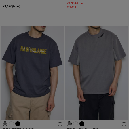
¥2,994
(in tax)
¥3,490
(in tax)
40%OFF