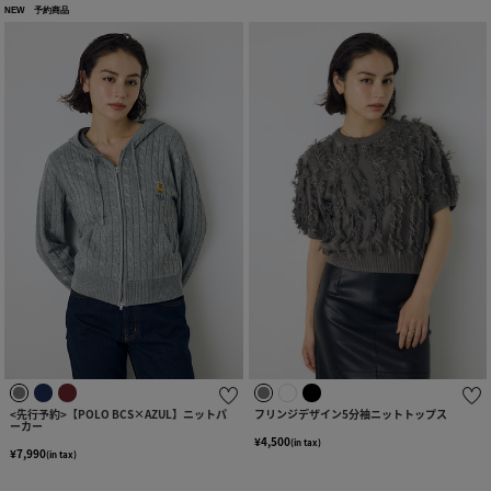
NEW
予約商品
<先行予約>【POLO BCS×AZUL】ニットパ
フリンジデザイン5分袖ニットトップス
ーカー
¥4,500
(in tax)
¥7,990
(in tax)