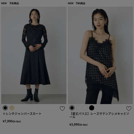
NEW
予約商品
NEW
予約商品
トレンチジャンパースカート
【着丈バリエ】レースサテンアシメキャミソ
ール
¥7,990
(in tax)
¥3,990
(in tax)