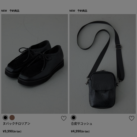
NEW
予約商品
NEW
予約商品
ヌバックチロリアン
合皮サコッシュ
¥9,990
¥4,990
(in tax)
(in tax)