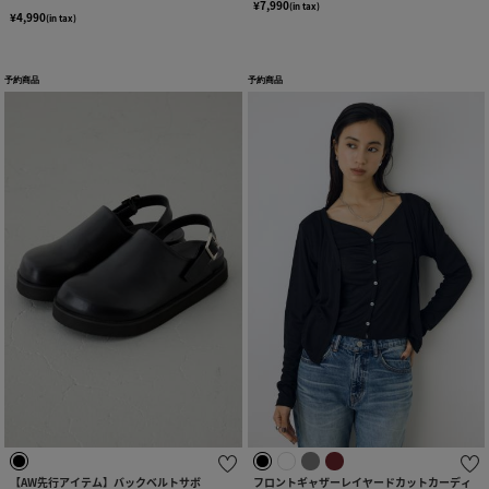
¥7,990
(in tax)
¥4,990
(in tax)
予約商品
予約商品
【AW先行アイテム】バックベルトサボ
フロントギャザーレイヤードカットカーディ