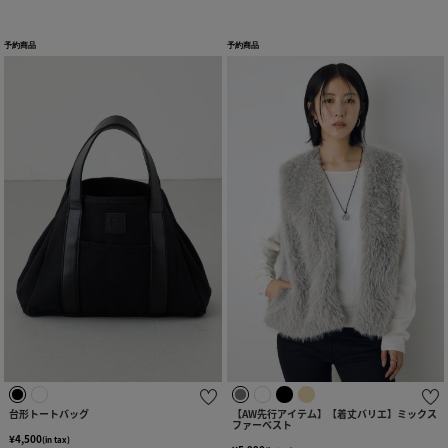
予約商品
予約商品
台形トートバッグ
【AW先行アイテム】【着丈バリエ】ミックス
ファーベスト
¥4,500
(in tax)