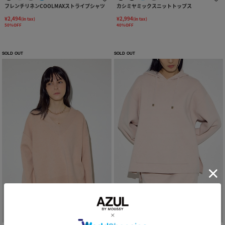
フレンチリネンCOOLMAXストライプシャツ
カシミヤミックスニットトップス
¥2,494
¥2,994
(in tax)
(in tax)
50%OFF
40%OFF
SOLD OUT
SOLD OUT