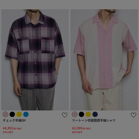
チェック半袖SH
ツートーン切替開襟半袖シャツ
¥4,391
¥2,395
(in tax)
(in tax)
20%OFF
60%OFF