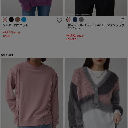
シャギーロゴニット
【Back to the Future｜AZUL】アインシュタ
インニット
¥4,892
(in tax)
¥6,792
(in tax)
30%OFF
20%OFF
SOLD OUT