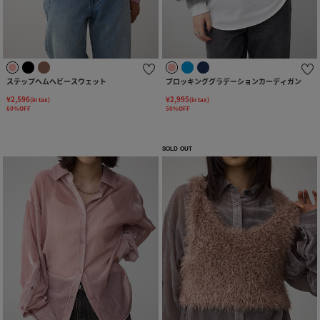
ステップヘムヘビースウェット
ブロッキンググラデーションカーディガン
¥2,596
¥2,995
(in tax)
(in tax)
60%OFF
50%OFF
SOLD OUT