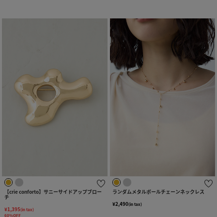
【crie conforto】サニーサイドアップブロー
ランダムメタルボールチェーンネックレス
チ
¥2,490
(in tax)
¥1,395
(in tax)
60%OFF