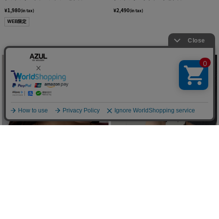
¥1,980
¥2,490
(in tax)
(in tax)
WEB限定