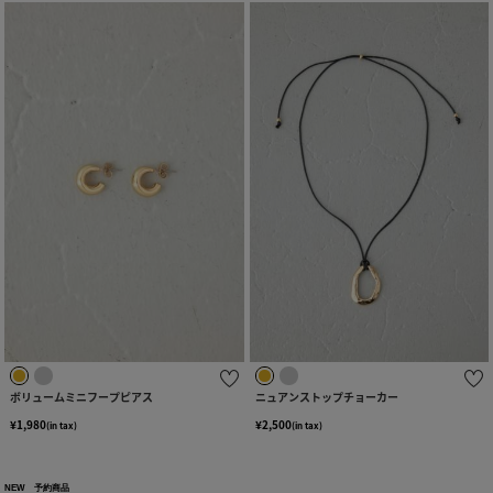
ボリュームミニフープピアス
ニュアンストップチョーカー
¥1,980
¥2,500
(in tax)
(in tax)
NEW
予約商品