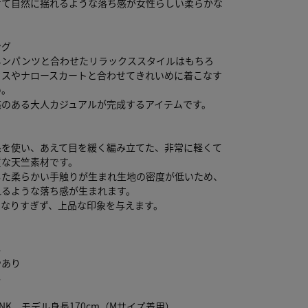
せて自然に揺れるような落ち感が女性らしい柔らかな
ング
ネンパンツと合わせたリラックススタイルはもちろ
クスやナロースカートと合わせてきれいめに着こなす
め。
感のある大人カジュアルが完成するアイテムです。
糸を使い、あえて目を緩く編み立てた、非常に軽くて
質な天竺素材です。
した柔らかい手触りが生まれ生地の密度が低いため、
れるような落ち感が生まれます。
になりすぎず、上品な印象を与えます。
り
し
やあり
し
PNK モデル身長170cm（Mサイズ着用）