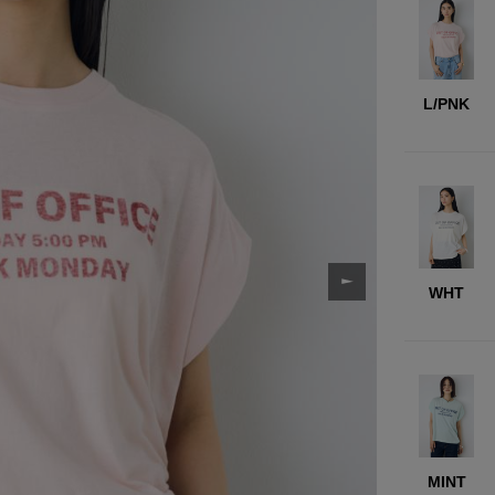
L/PNK
WHT
MINT