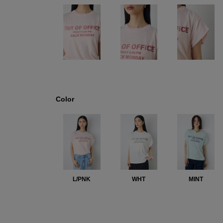
Color
L/PNK
WHT
MINT