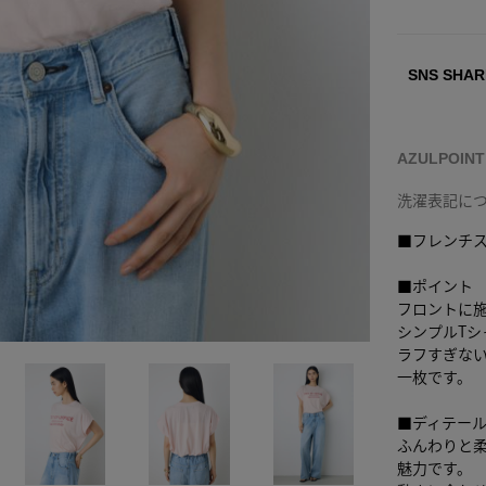
SNS SHAR
AZULPOIN
洗濯表記に
■フレンチス
■ポイント
フロントに
シンプルTシ
ラフすぎな
一枚です。
■ディテー
ふんわりと
魅力です。