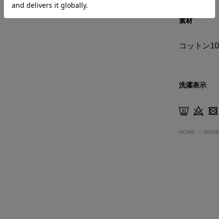
素材
コットン10
洗濯表示
HOME
WOM