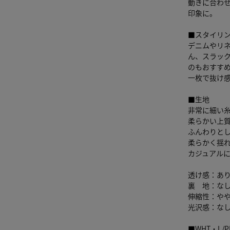
動きに合わ
印象に。
■スタイリ
デニムやリ
ん、スラッ
のもおすす
一枚で抜け
■生地
非常に細い
柔らかい上
ふんわりと
柔らかく揺
カジュアル
透け感：あ
裏 地：な
伸縮性：や
光沢感：な
■WHT・L/