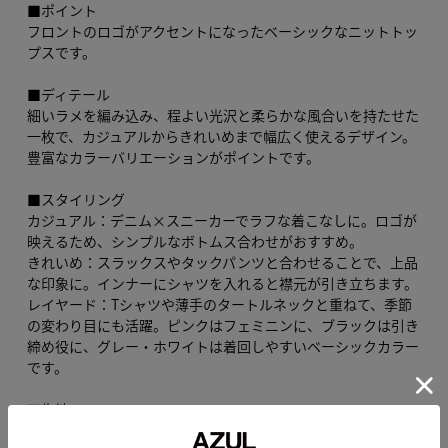
■ポイント
フロントのロゴがアクセントになったベーシックなニットトッ
プスです。
■ディテール
細いラメを編み込み、程よい光沢と柔らかな風合いを持たせた
一枚で、カジュアルからきれいめまで幅広く使えるデザイン。
豊富なカラーバリエーションがポイントです。
■スタイリング
カジュアル：デニム×スニーカーでラフな着こなしに。ロゴが
映えるため、シンプルなボトムス合わせがおすすめ。
きれいめ：スラックスやタックパンツと合わせることで、上品
な印象に。インナーにシャツを入れると襟元が引き立ちます。
レイヤード：Tシャツや薄手のタートルネックと重ねて、季節
の変わり目にも活躍。ピンクはフェミニンに、ブラックは引き
締め役に、グレー・ホワイトは着回しやすいベーシックカラー
です。
■生地
マシンウォッシャブル対応商品。