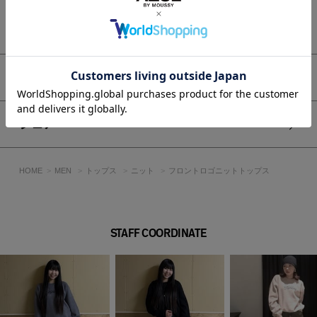
度目と風合いを細いラメを編み込みながら調整し、最終仕上げ
で、柔らかく仕上げたニットトップスです。
もっと見る
透け感：なし
裏 地：なし
伸縮性：ややあり
アイテムサイズ
光沢感：ややあり
■モデル身長：185cm、着用サイズ：Lサイズ
シェア
[注意事項]
※画像の商品はサンプルです。実際の商品と仕様、加工が若干
HOME
MEN
トップス
ニット
フロントロゴニットトップス
異なる場合があります。
※画像の商品は光の照射や角度、お使いのモニター環境によ
り、実物と色味が異なる場合がございます。
※着用、お取り扱いの際は、アテンションタグをご確認くださ
STAFF COORDINATE
い。