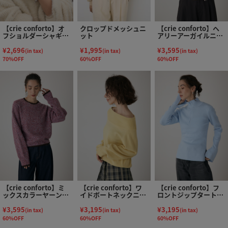
【crie conforto】オ
クロップドメッシュニ
【crie conforto】ヘ
フショルダーシャギー
ット
アリーアーガイルニッ
ラメニット
ト
¥2,696
¥1,995
¥3,595
(in tax)
(in tax)
(in tax)
70%OFF
60%OFF
60%OFF
【crie conforto】ミ
【crie conforto】ワ
【crie conforto】フ
ックスカラーヤーンラ
イドボートネックニッ
ロントジップタートル
インニット
ト
ニット
¥3,595
¥3,195
¥3,195
(in tax)
(in tax)
(in tax)
60%OFF
60%OFF
60%OFF