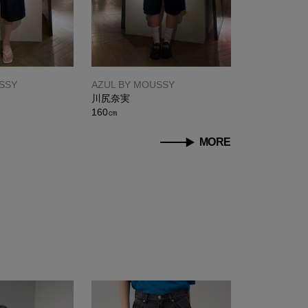
SSY
AZUL BY MOUSSY
川尻奈実
160㎝
MORE