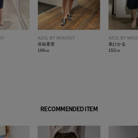
SY
AZUL BY MOUSSY
AZUL BY MOU
谷祐香里
表ひかる
166㎝
152㎝
RECOMMENDED ITEM