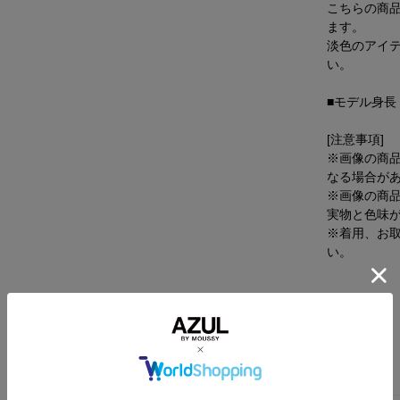
こちらの商品
ます。
淡色のアイ
い。
■モデル身長
[注意事項]
※画像の商
なる場合が
※画像の商
実物と色味
※着用、お
い。
サイズ
ウエ
スト