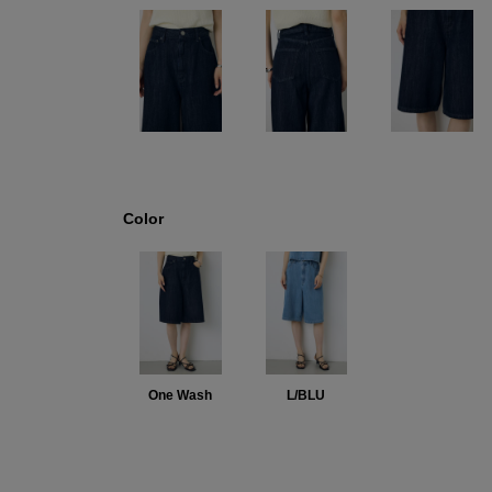
Color
One Wash
L/BLU