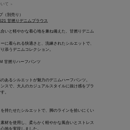
ついて
＞
プ（別売り）
0-5621 甘撚りデニムブラウス
風合いと軽やかな着心地を兼ね備えた、甘撚りデニム
リーに着られる快適さと、洗練されたシルエットで、
寄り添うデニムコレクション。
ENIM 甘撚りハーフパンツ
感のあるシルエットが魅力のデニムハーフパンツ。
ランスで、大人のカジュアルスタイルに抜け感をプラ
です。
りを持たせたシルエットで、脚のラインを拾いにくい
ム素材を使用し、柔らかく軽やかな風合いとストレス
き心地を実現しました。