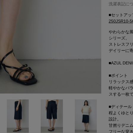
洗濯表記に
■セットアッ
250JSR1
やわらかな
シリーズ。
ストレスフ
デイリーに
■AZUL D
■ポイント
リラックス
軽やかなバ
スする一枚
■ディテール
程よくゆと
設計。
甘撚りデニ
フリーな穿