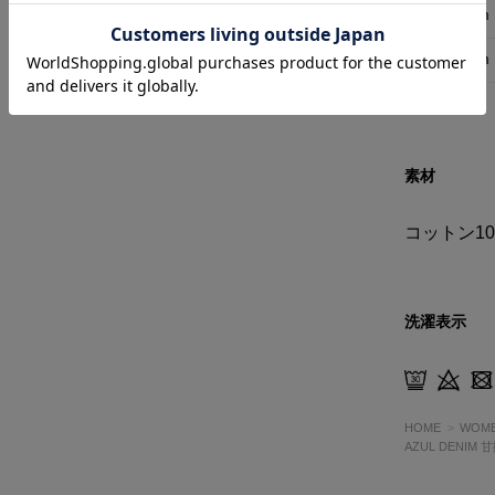
S
67cm
M
71cm
素材
コットン10
洗濯表示
HOME
WOM
AZUL DENI