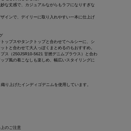
絶妙な丈感で、カジュアルながらもラフになりすぎな
デザインで、デイリーに取り入れやすい一本に仕上げ
グ
なトップスやタンクトップと合わせてヘルシーに、シ
ケットと合わせて大人っぽくまとめるのもおすすめ。
ス（250JSR10-5621 甘撚デニムブラウス）と合わ
アップ風の着こなしも楽しめ、幅広いスタイリングに
。
の甘く織り上げたインディゴデニムを使用しています。
し
し
し
し
い上のご注意