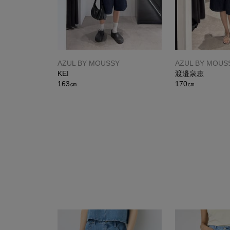
AZUL BY MOUSSY
AZUL BY MOUS
KEI
渡邉泉恵
163㎝
170㎝