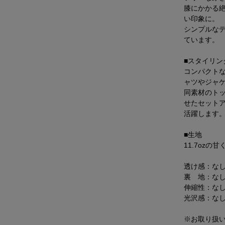
膝にかかる
い印象に。
シンプルな
ています。
■スタイリン
コンパクト
ャツやジャ
同素材のトップ
せたセット
活躍します
■生地
11.7oz
透け感：な
裏 地：な
伸縮性：な
光沢感：な
※お取り扱