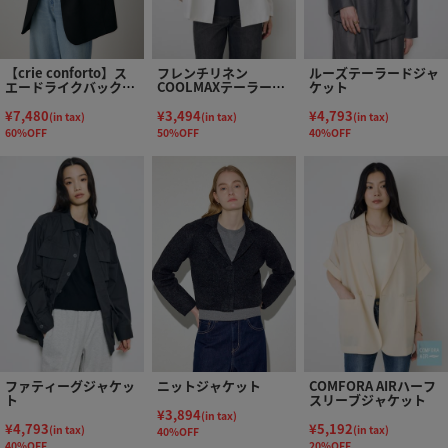
【crie conforto】ス
フレンチリネン
ルーズテーラードジャ
エードライクバックポ
COOLMAXテーラード
ケット
ケットジャケット
ジャケット
¥7,480
¥3,494
¥4,793
(in tax)
(in tax)
(in tax)
60%OFF
50%OFF
40%OFF
ファティーグジャケッ
ニットジャケット
COMFORA AIRハーフ
ト
スリーブジャケット
¥3,894
(in tax)
¥4,793
¥5,192
(in tax)
(in tax)
40%OFF
40%OFF
20%OFF