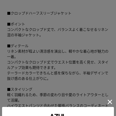
■クロップドハーフスリーブジャケット
■ポイント
コンパクトなクロップド丈で、バランスよく着こなせるリネン
混の半袖ジャケット。
■ディテール
リネン素材が程よい清涼感を演出し、軽やかな着心地が魅力の
一着。
コンパクトなクロップド丈でウエスト位置を高く見せ、スタイ
ルアップ効果も期待できます。
テーラードカラーできちんと感を保ちながら、半袖デザインで
抜け感のある仕上がりに。
■スタイリング
軽く羽織れるため、季節の変わり目や夏のライトアウターとし
て活躍。
ハイウエストパンツと合わせた脚長バランスのコーディネート
や、ワンピースの上に羽織ったきれいめカジュアルスタイルも