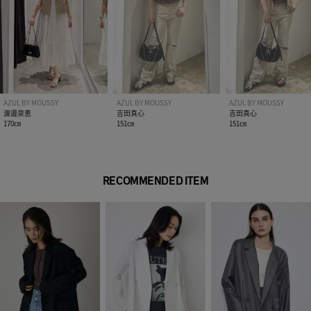
AZUL BY MOUSSY
AZUL BY MOUSSY
AZUL BY MOUSSY
渡邉泉恵
吉田真心
吉田真心
170㎝
151㎝
151㎝
RECOMMENDED ITEM