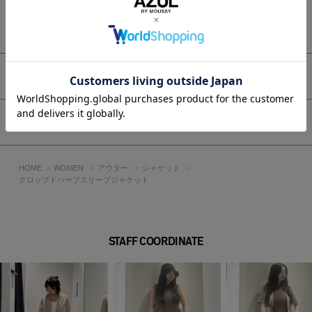
おすすめです。
タンクトップ＋ワイドパンツと合わせた、大人のリラックスス
もっと見る
タイルにもマッチします。
■生地
サラッとした肌触りで軽やかなリネン混素材を使用。
アイテムサイズ
透け感：なし
裏 地：なし
シェア
伸縮性：なし
光沢感：なし
HOME
WOMEN
アウター
ジャケット
■BLK モデル身長：172cm、着用サイズ：Mサイズ
クロップドハーフスリーブジャケット
■BEG モデル身長：168cm、着用サイズ：Mサイズ
[注意事項]
※画像の商品はサンプルです。実際の商品と仕様、加工が若干
STAFF COORDINATE
異なる場合があります。
※画像の商品は光の照射や角度、お使いのモニター環境によ
り、実物と色味が異なる場合がございます。
※着用、お取り扱いの際は、アテンションタグをご確認くださ
い。