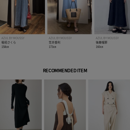
伸縮性：なし
光沢感：なし
※お取り扱い上のご注意
こちらの商品はONE WASH加工のため、色落ちする可能性があ
ります。
AZUL BY MOUSSY
AZUL BY MOUSSY
AZUL BY MOUSSY
淡色のアイテムとの組み合わせや、お洗濯の際はご注意くださ
稲垣さくら
笠井香利
後藤瑠那
い。
158㎝
173㎝
160㎝
■L/BLU モデル身長：172cm、着用サイズ：Mサイズ
■One Wash モデル身長：168cm、着用サイズ：Mサイズ
RECOMMENDED ITEM
[注意事項]
※画像の商品はサンプルです。実際の商品と仕様、加工が若干
異なる場合があります。
※画像の商品は光の照射や角度、お使いのモニター環境によ
り、実物と色味が異なる場合がございます。
※着用、お取り扱いの際は、アテンションタグをご確認くださ
い。