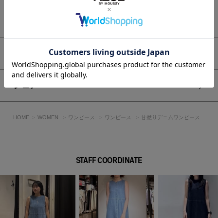
ゆとりのあるストレートシルエットで、身体のラインを拾いに
もっと見る
くい設計。
甘撚りのデニム素材を使用することで、柔らかく軽やかな風合
いとストレスフリーな着心地を実現しました。
シンプルなノースリーブデザインでレイヤードもしやすく、ロ
アイテムサイズ
ング丈が縦のラインを強調しスタイルアップ効果も期待できま
す。
デニム特有のナチュラルな色合いが、カジュアルながらも落ち
シェア
着いた印象をプラスします。
■スタイリング
HOME
WOMEN
ワンピース
ワンピース
甘撚りデニムワンピース
一枚でさらっと着こなすのはもちろん、シャツやカーディガン
を羽織れば季節の変わり目にも活躍します。
足元はサンダルで軽やかに、スニーカーでカジュアルにまとめ
るのも◎。
STAFF COORDINATE
■生地
11.7ozの甘く織り上げたインディゴデニムを使用しています。
透け感：なし
裏 地：なし