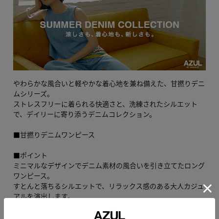
やわらかな風合いと軽やかな着心地を兼ね備えた、甘撚りデニ
ムシリーズ。
ストレスフリーに着られる快適さと、洗練されたシルエット
で、デイリーに寄り添うデニムコレクション。
■甘撚りデニムワンピース
■ポイント
ミニマルなデザインでデニム素材の風合いを引き立てたロング
ワンピース。
すとんと落ちるシルエットで、リラックス感のある大人カジュ
アルを演出します。
■ディテール