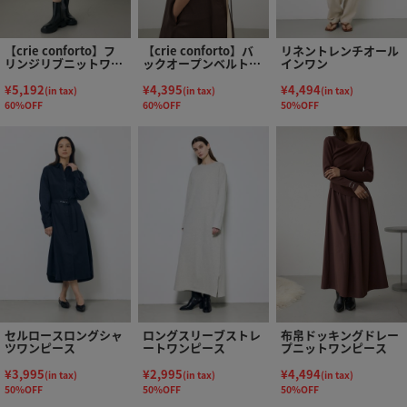
【crie conforto】フ
【crie conforto】バ
リネントレンチオール
リンジリブニットワン
ックオープンベルトキ
インワン
ピース
ャミワンピース
¥5,192
¥4,395
¥4,494
(in tax)
(in tax)
(in tax)
60%OFF
60%OFF
50%OFF
セルロースロングシャ
ロングスリーブストレ
布帛ドッキングドレー
ツワンピース
ートワンピース
プニットワンピース
¥3,995
¥2,995
¥4,494
(in tax)
(in tax)
(in tax)
50%OFF
50%OFF
50%OFF