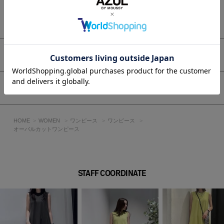
■生地
ヴィンテージ風の粗野感（ザラっと感）と、柔らかくふんわり
もっと見る
とした着心地を両立させた、非常に表情豊かな生地です。
しっかりとした肉感がありながらも、見た目以上に軽く、ふく
らみがあります。
アイテムサイズ
透け感：なし
裏 地：なし
伸縮性：なし
シェア
光沢感：なし
■L/BLK・BRN モデル身長：168cm、着用サイズ：Mサイズ
HOME
WOMEN
ワンピース
ワンピース
■LIME モデル身長：175cm、着用サイズ：モデルサイズ
オーバルカットワンピース
※モデルサイズは販売しておりません
[注意事項]
STAFF COORDINATE
※画像の商品はサンプルです。実際の商品と仕様、加工が若干
異なる場合があります。
※画像の商品は光の照射や角度、お使いのモニター環境によ
り、実物と色味が異なる場合がございます。
※着用、お取り扱いの際は、アテンションタグをご確認くださ