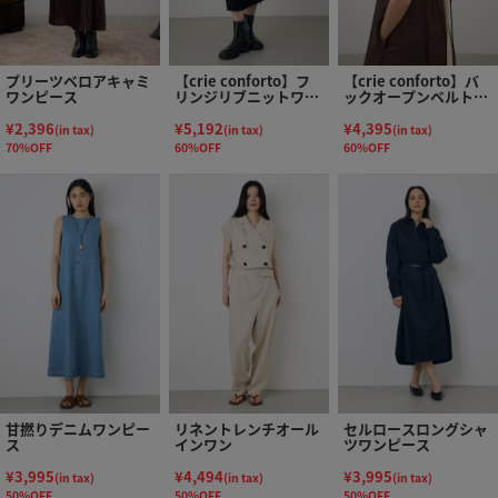
プリーツベロアキャミ
【crie conforto】フ
【crie conforto】バ
ワンピース
リンジリブニットワン
ックオープンベルトキ
ピース
ャミワンピース
¥2,396
¥5,192
¥4,395
(in tax)
(in tax)
(in tax)
70%OFF
60%OFF
60%OFF
甘撚りデニムワンピー
リネントレンチオール
セルロースロングシャ
ス
インワン
ツワンピース
¥3,995
¥4,494
¥3,995
(in tax)
(in tax)
(in tax)
50%OFF
50%OFF
50%OFF