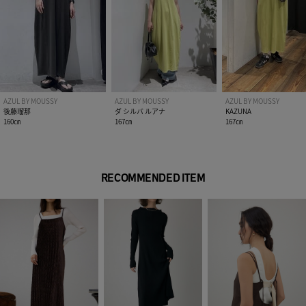
い。
AZUL BY MOUSSY
AZUL BY MOUSSY
AZUL BY MOUSSY
後藤瑠那
ダ シルバ ルアナ
KAZUNA
160㎝
167㎝
167㎝
RECOMMENDED ITEM