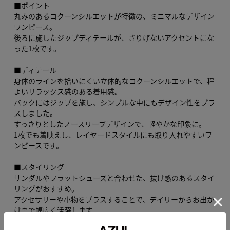
■ポイント
丸みのあるコクーンシルエットが特徴の、ミニマルなデザイン
ワンピース。
後ろに施したジップディテールが、さりげないアクセントにな
った1枚です。
■ディテール
身体のラインを拾いにくい立体的なコクーンシルエットで、程
よいリラックス感のある着用感。
バックにはジップを施し、シンプルな中にもデザイン性をプラ
スしました。
すっきりとしたノースリーブデザインで、軽やかな印象に。
1枚でも着映えし、レイヤードスタイルにも取り入れやすいワ
ンピースです。
■スタイリング
サンダルやフラットシューズと合わせた、抜け感のあるスタイ
リングがおすすめ。
アクセサリーや小物をプラスすることで、デイリーからお出か
けまで幅広く活躍します。