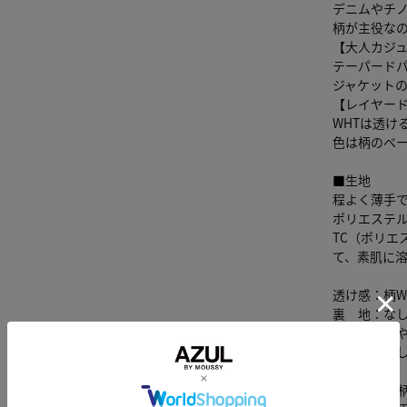
デニムやチ
柄が主役な
【大人カジ
テーパード
ジャケット
【レイヤー
WHTは透け
色は柄のベ
■生地
程よく薄手
ポリエステ
TC（ポリエ
て、素肌に
透け感：柄W
裏 地：な
伸縮性：や
光沢感：な
■柄WHT・