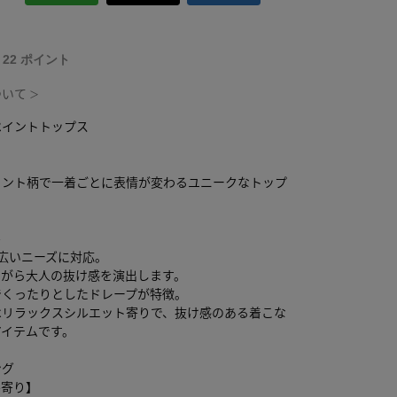
T 22 ポイント
ついて
＞
ペイントトップス
イント柄で一着ごとに表情が変わるユニークなトップ
ル
広いニーズに対応。
ながら大人の抜け感を演出します。
でくったりとしたドレープが特徴。
はリラックスシルエット寄りで、抜け感のある着こな
アイテムです。
ング
ル寄り】