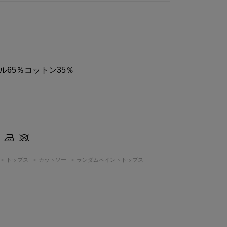
ル65％コットン35％
トップス
カットソー
ランダムペイントトップス