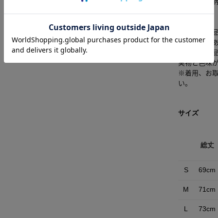
■柄BEG・
[注意事項]
※画像の商
なる場合が
※画像の商
実物と色味
※着用、お
い。
サイズ
総丈
S
69cm
M
71cm
L
73cm