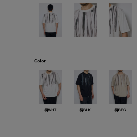
Color
柄WHT
柄BLK
柄BEG