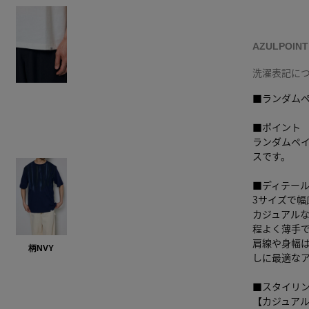
AZULPOIN
洗濯表記に
■ランダム
■ポイント
ランダムペ
スです。
■ディテー
3サイズで幅
カジュアル
程よく薄手
肩線や身幅
柄NVY
しに最適な
■スタイリ
【カジュア