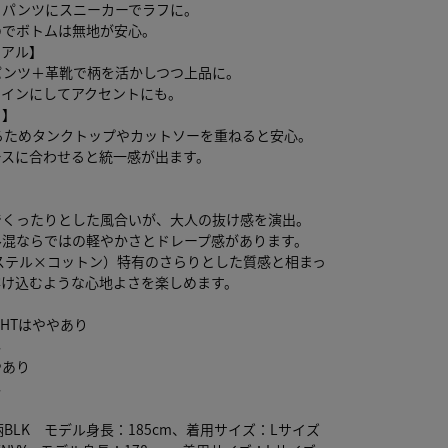
ノパンツにスニーカーでラフに。
のでボトムは無地が安心。
ュアル】
パンツ＋革靴で柄を活かしつつ上品に。
のインにしてアクセントにも。
ド】
るためタンクトップやカットソーを重ねると安心。
ースに合わせると統一感が出ます。
でくったりとした風合いが、大人の抜け感を演出。
ル混ならではの軽やかさとドレープ感があります。
ステル×コットン）特有のさらりとした質感と相まっ
溶け込むような心地よさを楽しめます。
HTはややあり
し
やあり
し
柄BLK モデル身長：185cm、着用サイズ：Lサイズ