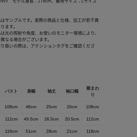
柄NVY モデル身長：178cm、着用サイズ：Lサイズ
品はサンプルです。実際の商品と仕様、加工が若干異
あります。
品は光の照射や角度、お使いのモニター環境により、
が異なる場合がございます。
取り扱いの際は、アテンションタグをご確認くださ
裾まわ
バスト
肩幅
袖丈
袖口幅
り
108cm
48cm
25cm
20cm
108cm
112cm
49.5cm
26.5cm
20.5cm
112cm
118cm
51cm
28cm
21cm
118cm