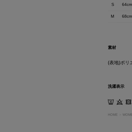
S
64c
M
68c
素材
(表地)ポリ
洗濯表示
HOME
WOM