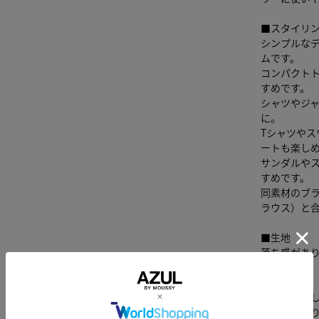
■スタイリ
シンプルな
ムです。
コンパクト
すめです。
シャツやジ
に。
Tシャツや
ートも楽し
サンダルや
すめです。
同素材のブラウ
ラウス）と
■生地
落ち感があり
す。
透け感：な
裏 地：あ