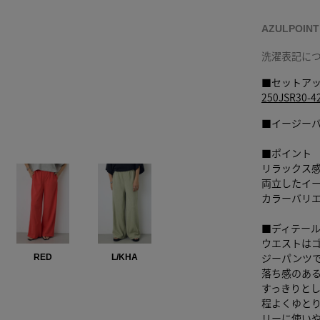
AZULPOIN
洗濯表記に
■セットア
250JSR3
■イージー
■ポイント
リラックス
両立したイ
カラーバリ
■ディテー
ウエストは
ジーパンツ
RED
L/KHA
落ち感のあ
すっきりと
程よくゆと
リーに使い