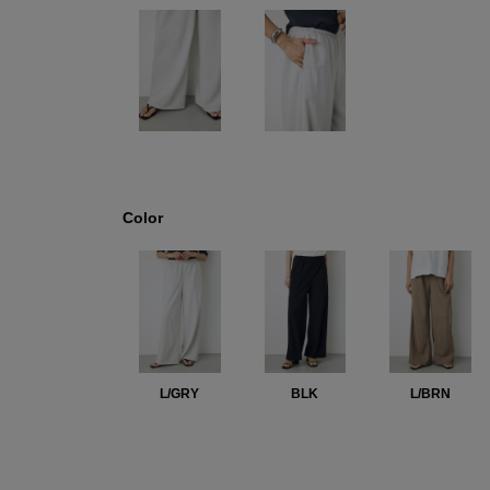
Color
L/GRY
BLK
L/BRN