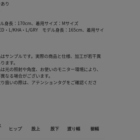
やあり
し
デル身長：170cm、着用サイズ：Mサイズ
RED・L/KHA・L/GRY モデル身長：165cm、着用サイ
品はサンプルです。実際の商品と仕様、加工が若干異
あります。
品は光の照射や角度、お使いのモニター環境により、
が異なる場合がございます。
取り扱いの際は、アテンションタグをご確認くださ
ス
ヒップ
股上
股下
渡り幅
裾幅