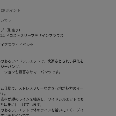
T 29 ポイント
ついて
＞
ップ（別売り）
0-4211 ドロストスリーブデザインブラウス
バイアスワイドパンツ
感のあるワイドシルエットで、快適さときれい見えを
ージーパンツ。
エーションも豊富なサマーパンツです。
ル
ゴム仕様で、ストレスフリーな穿き心地が魅力のイー
です。
る素材が縦のラインを強調し、ワイドシルエットでも
した印象に仕上げています。
りのあるシルエットで体のラインを拾いにくく、デイ
やすいデザインです。