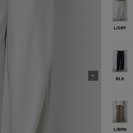
L/GRY
BLK
L/BRN