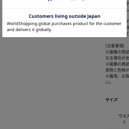
伸縮性：や
光沢感：な
■BLK モ
■L/BRN・
ズ：Mサイズ
[注意事項]
※画像の商
なる場合が
※画像の商
実物と色味
※着用、お
い。
サイズ
ウエ
ト