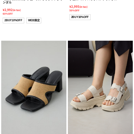
ンダル
¥2,995
(in tax)
¥2,992
(in tax)
50%OFF
60%OFF
2BUY10%OFF
2BUY10%OFF
WEB限定