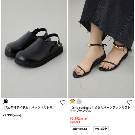
【AW先行アイテム】バックベルトサボ
【crie conforto】メタルパーツアンクルスト
ラップサンダル
¥7,990
(in tax)
¥2,992
(in tax)
60%OFF
2BUY10%OFF
WEB限定