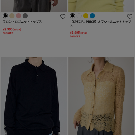
フロントロゴニットトップス
【SPECIAL PRICE】オフショルニットトップ
ス
¥2,995
(in tax)
¥1,995
(in tax)
50%OFF
50%OFF