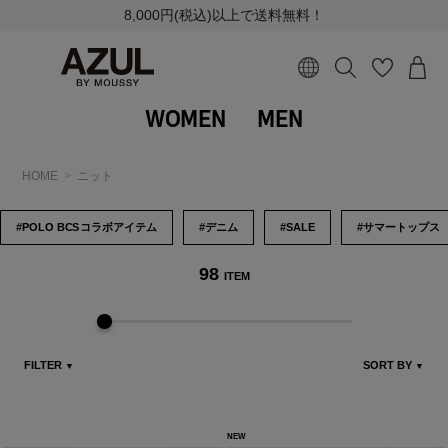
8,000円(税込)以上で送料無料！
WOMEN
MEN
HOME
ニット
#POLO B
CS
コラボアイテム
#デニム
#SALE
#サマートップス
98
ITEM
FILTER
SORT BY
▼
▼
NEW