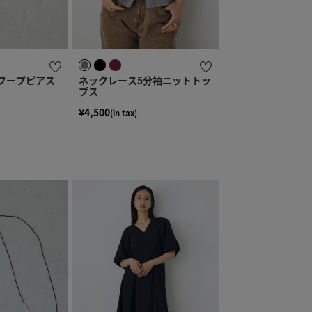
フープピアス
ネックレース5分袖ニットトッ
プス
¥4,500
(in tax)