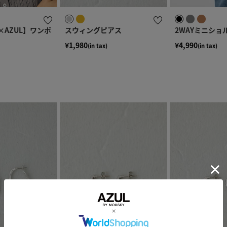
S×AZUL】ワンポ
スウィングピアス
2WAYミニショ
¥1,980
¥4,990
(in tax)
(in tax)