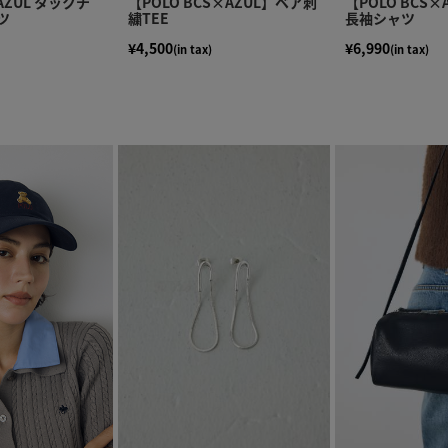
×AZUL タックチ
【POLO BCS×AZUL】ベア刺
【POLO BCS
ツ
繍TEE
長袖シャツ
¥4,500
¥6,990
(in tax)
(in tax)