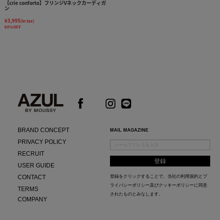
【crie conforto】フリンジVネックカーディガ
ン
¥3,995
(in tax)
60%OFF
BRAND CONCEPT
MAIL MAGAZINE
PRIVACY POLICY
RECRUIT
USER GUIDE
CONTACT
登録をクリックすることで、当社の
利用規約
と
プ
ライバシーポリシー及びクッキーポリシー
に同意
TERMS
されたものとみなします。
COMPANY