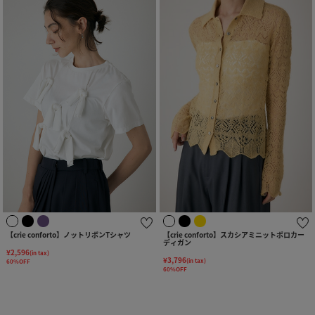
【crie conforto】ノットリボンTシャツ
【crie conforto】スカシアミニットポロカー
ディガン
¥2,596
(in tax)
¥3,796
(in tax)
60%OFF
60%OFF