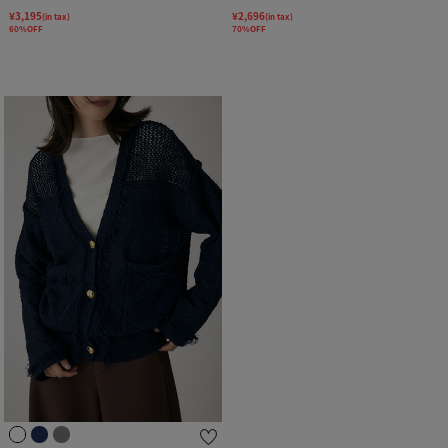
¥3,195
¥2,696
(in tax)
(in tax)
60%OFF
70%OFF