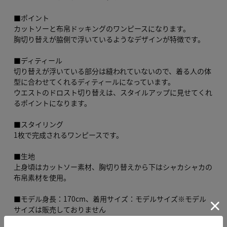
■ポイント
カットソーと布帛ドッキングのワンピースになります。
胸切り替えが脇側で浮いているようなデザインが特徴です。
■ディティール
切り替えが浮いている部分は縫われていないので、着る人の体
型に合わせてくれるディティールになっています。
ウエストのドロスト切り替えは、スタイルアップに見せてくれ
るポイントになります。
■スタイリング
1枚で完成されるワンピースです。
■生地
上身頃はカットソー素材、胸切り替えから下はシャカシャカの
布帛素材を使用。
■モデル身長：170cm、着用サイズ：モデルサイズ※モデル
サイズは販売しておりません