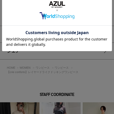
透け感：なし
裏 地：なし
伸縮性：カットソー素材はあり・布帛素材はなし
もっと見る
光沢感：なし
[注意事項]
※画像の商品はサンプルです。実際の商品と仕様、加工が若干
アイテムサイズ
異なる場合があります。
※画像の商品は光の照射や角度、お使いのモニター環境によ
り、実物と色味が異なる場合がございます。
シェア
※着用、お取り扱いの際は、アテンションタグをご確認くださ
い。
HOME
WOMEN
ワンピース
ワンピース
【crie conforto】レイヤードライクドッキングワンピース
STAFF COORDINATE