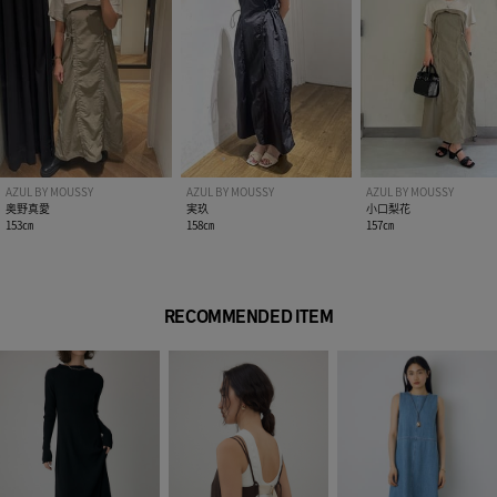
AZUL BY MOUSSY
AZUL BY MOUSSY
AZUL BY MOUSSY
奥野真愛
実玖
小口梨花
153㎝
158㎝
157㎝
RECOMMENDED ITEM