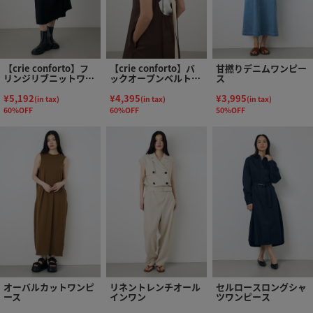
【crie conforto】フ
【crie conforto】バ
甘撚りデニムワンピー
リンジリブニットワン
ックオープンベルトキ
ス
ピース
ャミワンピース
¥5,192
¥4,395
¥3,995
(in tax)
(in tax)
(in tax)
60%OFF
60%OFF
50%OFF
オーバルカットワンピ
リネントレンチオール
セルロースロングシャ
ース
インワン
ツワンピース