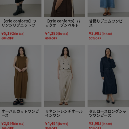
【crie conforto】フ
【crie conforto】バ
甘撚りデニムワンピー
リンジリブニットワン
ックオープンベルトキ
ス
ピース
ャミワンピース
¥5,192
¥4,395
¥3,995
(in tax)
(in tax)
(in tax)
60%OFF
60%OFF
50%OFF
オーバルカットワンピ
リネントレンチオール
セルロースロングシャ
ース
インワン
ツワンピース
¥2,995
¥4,494
¥3,995
(in tax)
(in tax)
(in tax)
50%OFF
50%OFF
50%OFF