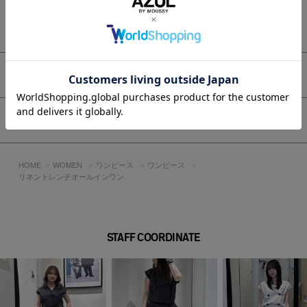
■スタイリング
もっと見る
1枚でさらっと着て、夏のきれいめカジュアルスタイルに。
フラットシューズやサンダルを合わせれば、抜け感のある大人
コーディネートが完成。
ジャケットやカーディガンを羽織って、きれいめな外出スタイ
アイテムサイズ
ルにも対応します。
■生地
シェア
麻もレーヨンもどちらの繊維も吸湿・放湿性に優れており、肌
に触れるとひんやりと感じるため、夏場の服に最適な素材で
す。
HOME
WOMEN
ワンピース
ワンピース
リネントレンチオールインワン
透け感：なし
裏 地：なし
伸縮性：なし
光沢感：なし
STAFF COORDINATE
■BLK モデル身長：175cm、着用サイズ：モデルサイズ ※
モデルサイズは販売しておりません
■L/BEG モデル身長：168cm、着用サイズ：Mサイズ