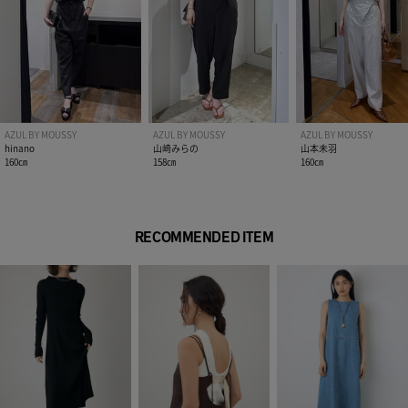
[注意事項]
※画像の商品はサンプルです。実際の商品と仕様、加工が若干
異なる場合があります。
※画像の商品は光の照射や角度、お使いのモニター環境によ
り、実物と色味が異なる場合がございます。
※着用、お取り扱いの際は、アテンションタグをご確認くださ
AZUL BY MOUSSY
AZUL BY MOUSSY
AZUL BY MOUSSY
い。
hinano
山崎みらの
山本未羽
160㎝
158㎝
160㎝
RECOMMENDED ITEM