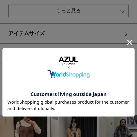
■BRN モデル身長：168cm、着用サイズ：FREEサイズ
もっと見る
[注意事項]
※画像の商品はサンプルです。実際の商品と仕様、加工が若干
異なる場合があります。
※画像の商品は光の照射や角度、お使いのモニター環境によ
アイテムサイズ
り、実物と色味が異なる場合がございます。
※着用、お取り扱いの際は、アテンションタグをご確認くださ
い。
シェア
HOME
WOMEN
トップス
タンクトップ
【crie conforto】ストローヤーンビスチェ
STAFF COORDINATE