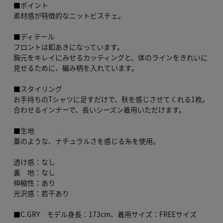
■ポイント
素材感が特徴的なニットビスチェ。
■ディテール
フロントは釦あきになっています。
胸元をキレイにみせるカッティングと、体のラインをきれいに
見せるために、編み柄を入れています。
■スタイリング
お手持ちのTシャツに足すだけで、秋を感じさせてくれる1枚。
合わせるインナーで、長いシーズン着用いただけます。
■生地
藁のような、ナチュラルさを感じる糸を使用。
透け感：なし
裏 地：なし
伸縮性：あり
光沢感：若干あり
■C.GRY モデル身長：173cm、着用サイズ：FREEサイズ