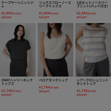
テープヤーンニットジ
リュクスフローノース
2点セットノースリー
レ
リーブトップス
ブニット(パット付き)
¥1,995
¥1,494
¥2,494
(in tax)
(in tax)
(in tax)
60%OFF
50%OFF
50%OFF
2WAYヘンリーネック
ベロアタンクトップ
シアークロシェニット
トップス
タンクトップ
¥1,744
(in tax)
¥1,744
¥1,744
(in tax)
(in tax)
50%OFF
50%OFF
50%OFF