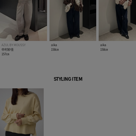
AZUL BY MOUSSY
aika
aika
中村紗佳
158㎝
158㎝
157㎝
STYLING ITEM