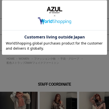
※画像の商品はサンプルです。実際の商品と仕様、加工が若干
異なる場合があります。
もっと見る
※画像の商品は光の照射や角度、お使いのモニター環境によ
り、実物と色味が異なる場合がございます。
※着用、お取り扱いの際は、アテンションタグをご確認くださ
い。
アイテムサイズ
シェア
HOME
WOMEN
ファッション小物
手袋・グローブ
配色ストラップ2WAYフェイクファーミトン
STAFF COORDINATE