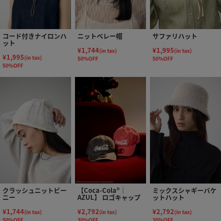
コード付きナイロンハ
ニットベレー帽
サファリハット
ット
¥1,744
¥1,995
(in tax)
(in tax)
¥1,995
(in tax)
50%OFF
50%OFF
50%OFF
クラッシュニットビー
【Coca-Cola®｜
ミックスシャギーバケ
ニー
AZUL】 ロゴキャップ
ットハット
¥1,744
¥2,792
¥2,792
(in tax)
(in tax)
(in tax)
50%OFF
30%OFF
30%OFF