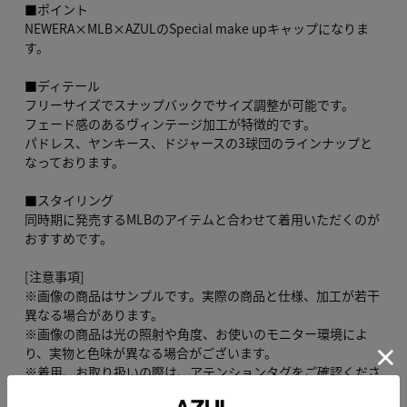
■ポイント
NEWERA×MLB×AZULのSpecial make upキャップになりま
す。
■ディテール
フリーサイズでスナップバックでサイズ調整が可能です。
フェード感のあるヴィンテージ加工が特徴的です。
パドレス、ヤンキース、ドジャースの3球団のラインナップと
なっております。
■スタイリング
同時期に発売するMLBのアイテムと合わせて着用いただくのが
おすすめです。
[注意事項]
※画像の商品はサンプルです。実際の商品と仕様、加工が若干
異なる場合があります。
※画像の商品は光の照射や角度、お使いのモニター環境によ
り、実物と色味が異なる場合がございます。
※着用、お取り扱いの際は、アテンションタグをご確認くださ
い。