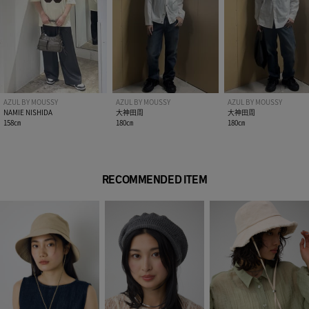
AZUL BY MOUSSY
AZUL BY MOUSSY
AZUL BY MOUSSY
NAMIE NISHIDA
大神田周
大神田周
158㎝
180㎝
180㎝
RECOMMENDED ITEM