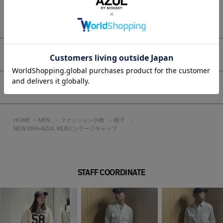
もっと見る
アイテムサイズ
シェア
HOME
MEN
ファッション小物
帽子
NEW ERA×AZUL MLBビンテージキャップ
STAFF COORDINATE