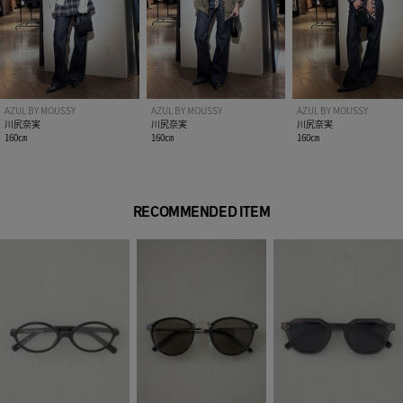
AZUL BY MOUSSY
AZUL BY MOUSSY
AZUL BY MOUSSY
川尻奈実
川尻奈実
川尻奈実
160㎝
160㎝
160㎝
RECOMMENDED ITEM