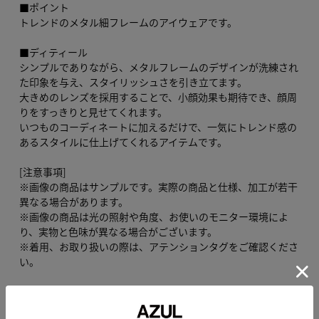
■ポイント
トレンドのメタル細フレームのアイウェアです。
■ディティール
シンプルでありながら、メタルフレームのデザインが洗練され
た印象を与え、スタイリッシュさを引き立てます。
大きめのレンズを採用することで、小顔効果も期待でき、顔周
りをすっきりと見せてくれます。
いつものコーディネートに加えるだけで、一気にトレンド感の
あるスタイルに仕上げてくれるアイテムです。
[注意事項]
※画像の商品はサンプルです。実際の商品と仕様、加工が若干
異なる場合があります。
※画像の商品は光の照射や角度、お使いのモニター環境によ
り、実物と色味が異なる場合がございます。
※着用、お取り扱いの際は、アテンションタグをご確認くださ
い。