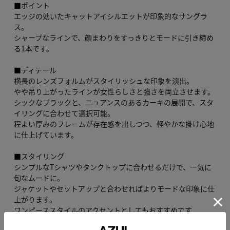
■ポイント
エッジの効いたキャットアイシルエットが印象的なサングラ
ス。
シャープなラインで、顔まわりをすっきりとモードに引き締め
る1本です。
■ディテール
横長のレンズフォルムがスタイリッシュな印象を演出。
やや吊り上がったラインが女性らしさと強さを両立させます。
シックなブラックと、ニュアンスのあるカーキの展開で、スタ
イリングに合わせて選択可能。
程よい厚みのフレームが存在感を出しつつ、軽やかな掛け心地
に仕上げています。
■スタイリング
シンプルなTシャツやタンクトップに合わせるだけで、一気に
旬なムードに。
ジャケットやセットアップと合わせればよりモードな印象に仕
上がります。
ワンピーススタイルのアクセントとしてもおすすめです