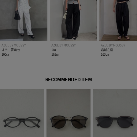
AZUL BY MOUSSY
AZUL BY MOUSSY
AZUL BY MOUSSY
オチ 夢璃七
Rio
岩城在樹
160㎝
165㎝
163㎝
RECOMMENDED ITEM