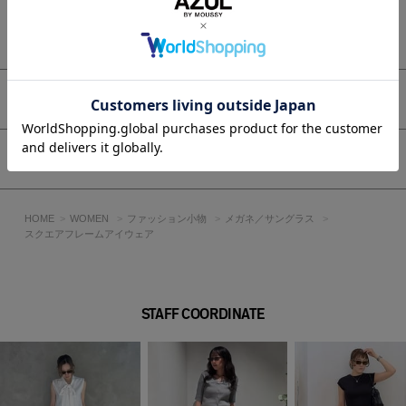
[注意事項]
※画像の商品はサンプルです。実際の商品と仕様、加工が若干
もっと見る
異なる場合があります。
※画像の商品は光の照射や角度、お使いのモニター環境によ
り、実物と色味が異なる場合がございます。
※着用、お取り扱いの際は、アテンションタグをご確認くださ
アイテムサイズ
い。
シェア
HOME
WOMEN
ファッション小物
メガネ／サングラス
スクエアフレームアイウェア
STAFF COORDINATE