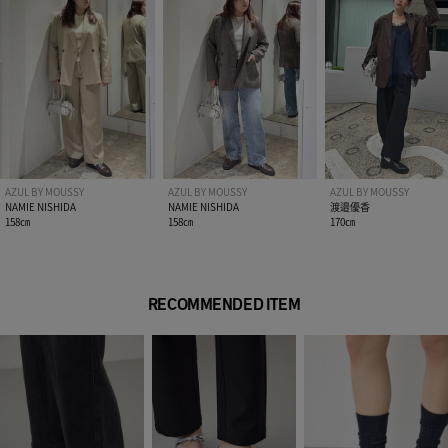
AZUL BY MOUSSY
AZUL BY MOUSSY
AZUL BY MOUSSY
NAMIE NISHIDA
NAMIE NISHIDA
渡邉優香
158㎝
158㎝
170㎝
RECOMMENDED ITEM