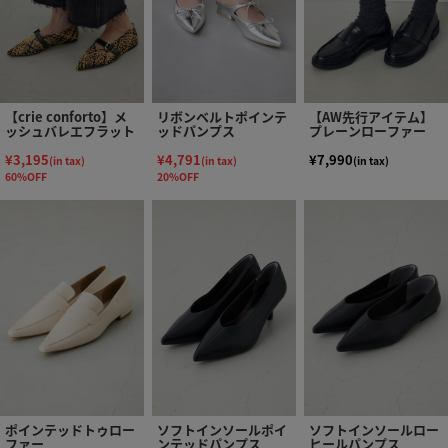
【crie conforto】メ
リボンベルトポインテ
【AW先行アイテム】
ッシュバレエフラット
ッドパンプス
プレーンローファー
¥3,195
¥4,791
¥7,990
(in tax)
(in tax)
(in tax)
60%OFF
20%OFF
ポインテッドトゥロー
ソフトインソールポイ
ソフトインソールロー
ファー
ンテッドパンプス
ヒールパンプス