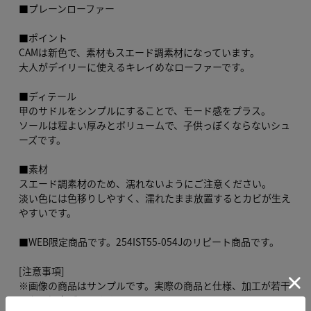
■プレーンローファー
■ポイント
CAMは新色で、素材もスエード調素材になっています。
大人がデイリーに使えるキレイめなローファーです。
■ディテール
甲のサドルをシンプルにすることで、モード感をプラス。
ソールは程よい厚みとボリュームで、子供っぽくならないシュ
ーズです。
■素材
スエード調素材のため、濡れないようにご注意ください。
淡い色には色移りしやすく、濡れたまま放置するとカビが生え
やすいです。
■WEB限定商品です。254IST55-054Jのリピート商品です。
[注意事項]
※画像の商品はサンプルです。実際の商品と仕様、加工が若干
異なる場合があります。