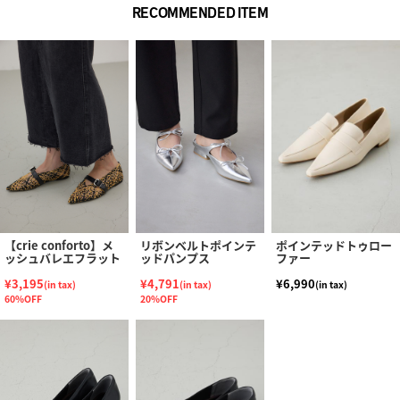
RECOMMENDED ITEM
【crie conforto】メ
リボンベルトポインテ
ポインテッドトゥロー
ッシュバレエフラット
ッドパンプス
ファー
¥3,195
¥4,791
¥6,990
(in tax)
(in tax)
(in tax)
60%OFF
20%OFF