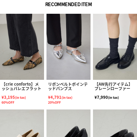
RECOMMENDED ITEM
【crie conforto】メ
リボンベルトポインテ
【AW先行アイテム】
ッシュバレエフラット
ッドパンプス
プレーンローファー
¥3,195
¥4,791
¥7,990
(in tax)
(in tax)
(in tax)
60%OFF
20%OFF