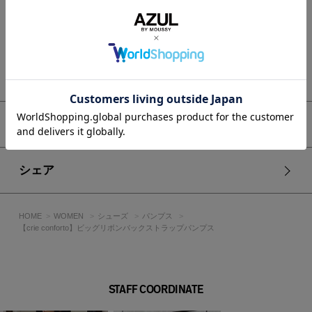
■WEB限定商品です。
[注意事項]
もっと見る
※画像の商品はサンプルです。実際の商品と仕様、加工が若干
異なる場合があります。
※画像の商品は光の照射や角度、お使いのモニター環境によ
り、実物と色味が異なる場合がございます。
アイテムサイズ
※着用、お取り扱いの際は、アテンションタグをご確認くださ
い。
シェア
HOME
WOMEN
シューズ
パンプス
【crie conforto】ビッグリボンバックストラップパンプス
STAFF COORDINATE