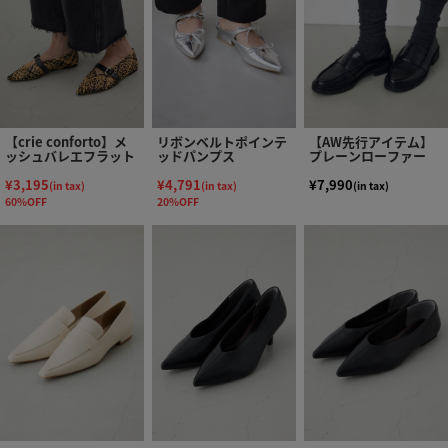
【crie conforto】メ
リボンベルトポインテ
【AW先行アイテム】
ッシュバレエフラット
ッドパンプス
プレーンローファー
¥3,195
¥4,791
¥7,990
(in tax)
(in tax)
(in tax)
60%OFF
20%OFF