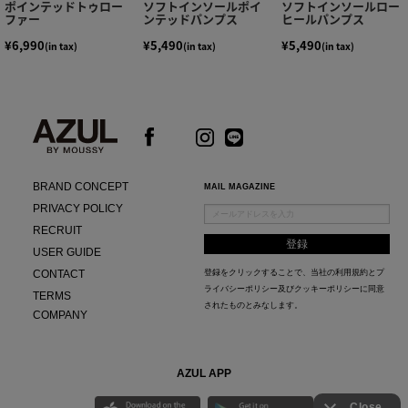
ポインテッドトゥロー
ソフトインソールポイ
ソフトインソールロー
ファー
ンテッドパンプス
ヒールパンプス
¥6,990
¥5,490
¥5,490
(in tax)
(in tax)
(in tax)
BRAND CONCEPT
MAIL MAGAZINE
PRIVACY POLICY
RECRUIT
USER GUIDE
CONTACT
登録をクリックすることで、当社の
利用規約
と
プ
ライバシーポリシー及びクッキーポリシー
に同意
TERMS
されたものとみなします。
COMPANY
AZUL APP