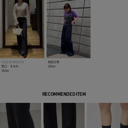
AZUL BY MOUSSY
西田沙希
原口 すみれ
165㎝
162㎝
RECOMMENDED ITEM