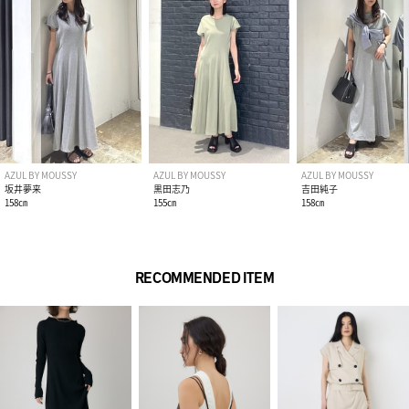
い。
AZUL BY MOUSSY
AZUL BY MOUSSY
AZUL BY MOUSSY
坂井夢来
黒田志乃
吉田純子
158㎝
155㎝
158㎝
RECOMMENDED ITEM