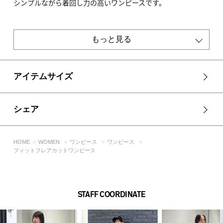
シンプルながら着回し力の高いワンピースです。
■生地
ヴィンテージ風の粗野感（ザラっと感）と、柔らかくふんわり
もっと見る
とした着心地を両立させた、非常に表情豊かな生地です。
しっかりとした肉感がありながらも、見た目以上に軽く、ふく
らみがあります。
アイテムサイズ
透け感：なし
裏 地：なし
伸縮性：ややあり
シェア
光沢感：なし
■BLK・L/KHA モデル身長：172cm、着用サイズ：Mサイズ
HOME
WOMEN
ワンピース
ワンピース
■T.GRY モデル身長：168cm、着用サイズ：Mサイズ
フィットフレアカットワンピース
[注意事項]
※画像の商品はサンプルです。実際の商品と仕様、加工が若干
異なる場合があります。
STAFF COORDINATE
※画像の商品は光の照射や角度、お使いのモニター環境によ
り、実物と色味が異なる場合がございます。
※着用、お取り扱いの際は、アテンションタグをご確認くださ