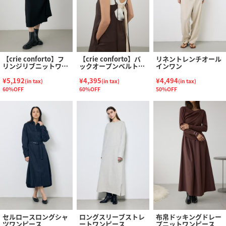
【crie conforto】フ
【crie conforto】バ
リネントレンチオール
リンジリブニットワン
ックオープンベルトキ
インワン
ピース
ャミワンピース
¥5,192
¥4,395
¥4,494
(in tax)
(in tax)
(in tax)
60%OFF
60%OFF
50%OFF
セルロースロングシャ
ロングスリーブストレ
布帛ドッキングドレー
ツワンピース
ートワンピース
プニットワンピース