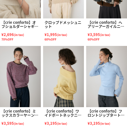
【crie conforto】オ
クロップドメッシュニ
【crie conforto】ヘ
フショルダーシャギー
ット
アリーアーガイルニッ
ラメニット
ト
¥2,696
¥1,995
¥3,595
(in tax)
(in tax)
(in tax)
70%OFF
60%OFF
60%OFF
【crie conforto】ミ
【crie conforto】ワ
【crie conforto】フ
ックスカラーヤーンラ
イドボートネックニッ
ロントジップタートル
インニット
ト
ニット
¥3,595
¥3,195
¥3,195
(in tax)
(in tax)
(in tax)