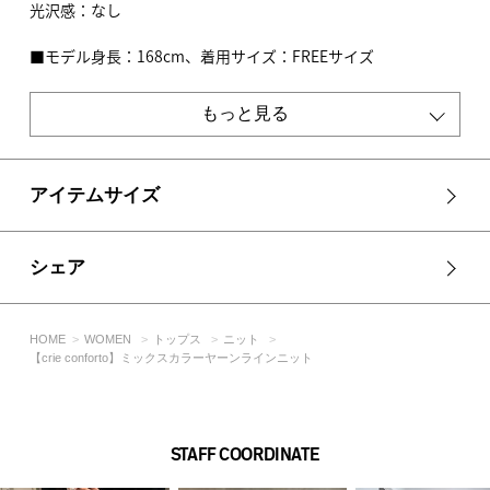
光沢感：なし
■モデル身長：168cm、着用サイズ：FREEサイズ
[注意事項]
もっと見る
※画像の商品はサンプルです。実際の商品と仕様、加工が若干
異なる場合があります。
※画像の商品は光の照射や角度、お使いのモニター環境によ
り、実物と色味が異なる場合がございます。
アイテムサイズ
※着用、お取り扱いの際は、アテンションタグをご確認くださ
い。
シェア
HOME
WOMEN
トップス
ニット
【crie conforto】ミックスカラーヤーンラインニット
STAFF COORDINATE