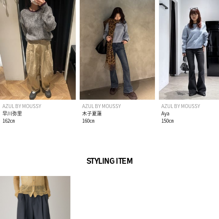
AZUL BY MOUSSY
AZUL BY MOUSSY
AZUL BY MOUSSY
早川弥里
木子夏蓮
Aya
162㎝
160㎝
150㎝
STYLING ITEM