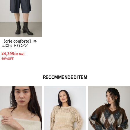
【crie conforto】キ
ュロットパンツ
¥4,395
(in tax)
60%OFF
RECOMMENDED ITEM