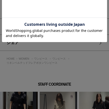
■スタイリング
もっと見る
1枚でさらっと着て、夏のお出かけに映える大人スタイルに。
パンプスやフラットシューズを合わせれば、きれいめな印象に
仕上がります。
カーディガンやジャケットを羽織って、きちんとシーンにも対
アイテムサイズ
応可能です。
■生地
シェア
麻もレーヨンもどちらの繊維も吸湿・放湿性に優れており、肌
に触れるとひんやりと感じるため、夏場の服に最適な素材で
す。
HOME
WOMEN
ワンピース
ワンピース
リネンベルテッドフレアボタンワンピース
透け感：なし
裏 地：なし
伸縮性：なし
光沢感：なし
STAFF COORDINATE
■モデル身長：165cm、着用サイズ：Mサイズ
[注意事項]
※画像の商品はサンプルです。実際の商品と仕様、加工が若干