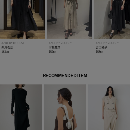
異なる場合があります。
※画像の商品は光の照射や角度、お使いのモニター環境によ
り、実物と色味が異なる場合がございます。
※着用、お取り扱いの際は、アテンションタグをご確認くださ
い。
AZUL BY MOUSSY
AZUL BY MOUSSY
AZUL BY MOUSSY
萩尾杏奈
宇根寛菜
吉田純子
163㎝
152㎝
158㎝
RECOMMENDED ITEM