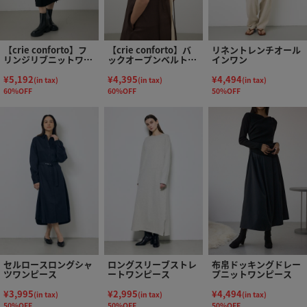
【crie conforto】フ
【crie conforto】バ
リネントレンチオール
リンジリブニットワン
ックオープンベルトキ
インワン
ピース
ャミワンピース
¥5,192
¥4,395
¥4,494
(in tax)
(in tax)
(in tax)
60%OFF
60%OFF
50%OFF
セルロースロングシャ
ロングスリーブストレ
布帛ドッキングドレー
ツワンピース
ートワンピース
プニットワンピース
¥3,995
¥2,995
¥4,494
(in tax)
(in tax)
(in tax)
50%OFF
50%OFF
50%OFF