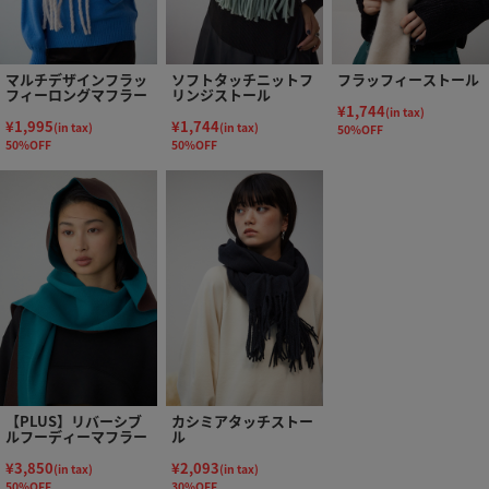
マルチデザインフラッ
ソフトタッチニットフ
フラッフィーストール
フィーロングマフラー
リンジストール
¥1,744
(in tax)
¥1,995
¥1,744
(in tax)
(in tax)
50%OFF
50%OFF
50%OFF
【PLUS】リバーシブ
カシミアタッチストー
ルフーディーマフラー
ル
¥3,850
¥2,093
(in tax)
(in tax)
50%OFF
30%OFF