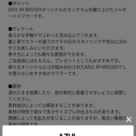
■ポイント
AZUL BY MOUSSYオリジナルのモノグラムを織り上げたジャガ
ードマフラーです。
■ディテール
柔らかな手触りでふわっと包み込んでくれます。
裏と表でカラーが違うのでその日のスタイリングや気分に合わ
せてお楽しみにいただけます。
巻き方によっても様々な表現ができます。
ご自身用にはもちろん、プレゼントとしてもおすすめです。
様々なオリジナルロゴが組み合わされたAZUL BY MOUSSYでし
か買えないおすすめのマフラーです。
■素材
濡れたまま放置したり、他の素材と密着させないように保管し
てください。
素材成分によっては移染することがあります。
素材の特性で個々で多少サイズブレが出るものがあります。
摩擦によって毛乱れが生じることがありますが、風合い重視の
素材の特性です。