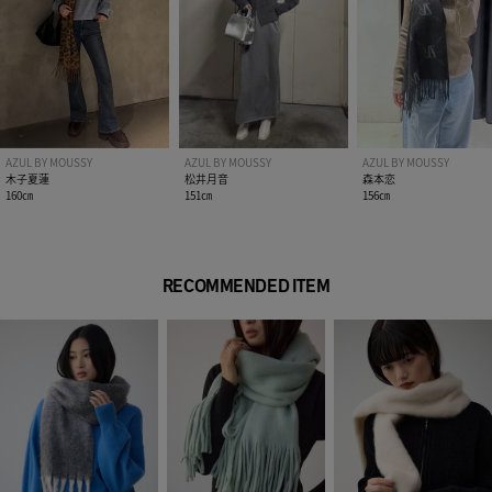
AZUL BY MOUSSY
AZUL BY MOUSSY
AZUL BY MOUSSY
木子夏蓮
松井月音
森本恋
160㎝
151㎝
156㎝
RECOMMENDED ITEM