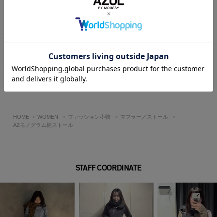
もっと見る
[注意事項]
※画像の商品はサンプルです。実際の商品と仕様、加工が若干
異なる場合があります。
※画像の商品は光の照射や角度、お使いのモニター環境によ
アイテムサイズ
り、実物と色味が異なる場合がございます。
※着用、お取り扱いの際は、アテンションタグをご確認くださ
い。
シェア
HOME
WOMEN
ファッション小物
マフラー／ストール
AZモノグラム柄ストール
STAFF COORDINATE