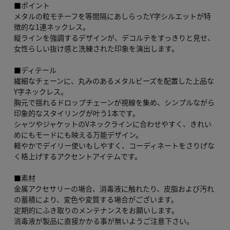
■ポイント
メタルの粒モチーフを等間隔にあしらったY字シルエットが特
徴的な1連ネックレス。
縦ラインを強調するデザインが、デコルテをすっきりと見せ、
女性らしい抜け感と洗練された印象を演出します。
■ディテール
繊細なチェーンに、丸みのあるメタルビーズを配置した上品な
Y字ネックレス。
胸元で揺れるドロップチェーンが視線を集め、シンプルながら
印象的なスタイリングが叶う1本です。
シャツやジャケットのVネックラインに合わせやすく、きれい
めにもモードにも映える万能デザイン。
軽やかでデイリー使いもしやすく、コーディネートをさりげな
く格上げするアクセントアイテムです。
■素材
金属アクセサリーの場合、消毒液に触れたり、皮脂および汚れ
の蓄積により、変色や変質する場合がございます。
定期的にふき取りのメンテナンスをお願いします。
消毒液が製品に直接かかる事が無いようご注意下さい。