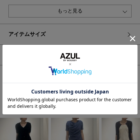
[注意事項]
もっと見る
※画像の商品はサンプルです。実際の商品と仕様、加工が若干
異なる場合があります。
※画像の商品は光の照射や角度、お使いのモニター環境によ
り、実物と色味が異なる場合がございます。
アイテムサイズ
※着用、お取り扱いの際は、アテンションタグをご確認くださ
い。
シェア
HOME
WOMEN
アクセサリー
ネックレス
ランダムメタルボールチェーンネックレス
STAFF COORDINATE