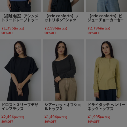
【接触冷感】アシンメ
【crie conforto】ノ
【crie conforto】ビ
トリードレープトップ
ットリボンTシャツ
ジューチョーカーセッ
ス
トカットソー
¥1,395
¥2,596
¥2,796
(in tax)
(in tax)
(in tax)
60%OFF
60%OFF
60%OFF
ドロストスリーブデザ
シアーカットオフショ
ドライタッチ ヘンリー
インブラウス
ルトップス
ネックトップス
¥2,494
¥1,494
¥1,995
(in tax)
(in tax)
(in tax)
50%OFF
50%OFF
50%OFF