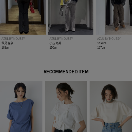
AZUL BY MOUSSY
AZUL BY MOUSSY
AZUL BY MOUSSY
萩尾杏奈
小玉尚美
sakura
163㎝
150㎝
167㎝
RECOMMENDED ITEM