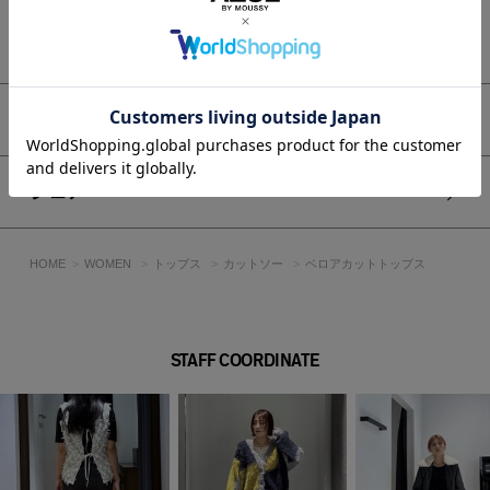
■モデル身長：171cm、着用サイズ：FREEサイズ
もっと見る
[注意事項]
※画像の商品はサンプルです。実際の商品と仕様、加工が若干
異なる場合があります。
※画像の商品は光の照射や角度、お使いのモニター環境によ
アイテムサイズ
り、実物と色味が異なる場合がございます。
※着用、お取り扱いの際は、アテンションタグをご確認くださ
い。
シェア
HOME
WOMEN
トップス
カットソー
ベロアカットトップス
STAFF COORDINATE