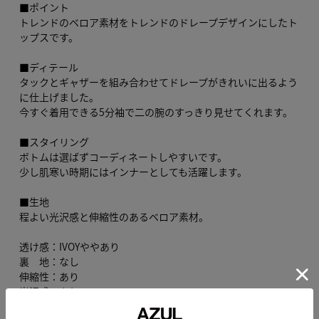
■ポイント
トレンドのベロア素材をトレンドのドレープデザインにしたト
ップスです。
■ディテール
タックとギャザーを組み合わせてドレープがきれいに出るよう
に仕上げました。
今すぐ着用できる5分袖で二の腕のすっきり見せてくれます。
■スタイリング
ボトムは選ばずコーディネートしやすいです。
少し肌寒い時期にはインナーとしても活躍します。
■生地
程よい光沢感と伸縮性のあるベロア素材。
透け感：IVOYややあり
裏 地：なし
伸縮性：あり
光沢感：あり