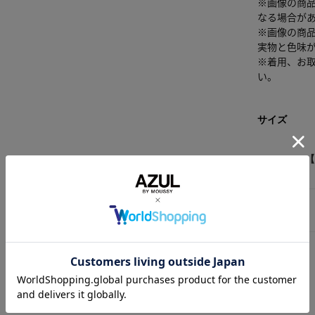
※画像の商
なる場合が
※画像の商
実物と色味
※着用、お
い。
サイズ
【
FREE
素材