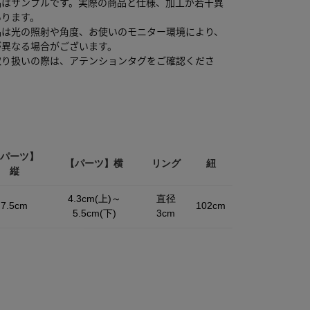
品はサンプルです。実際の商品と仕様、加工が若干異
あります。
品は光の照射や角度、お使いのモニター環境により、
が異なる場合がございます。
取り扱いの際は、アテンションタグをご確認くださ
パーツ】
【パーツ】横
リング
紐
縦
4.3cm(上)～
直径
7.5cm
102cm
5.5cm(下)
3cm