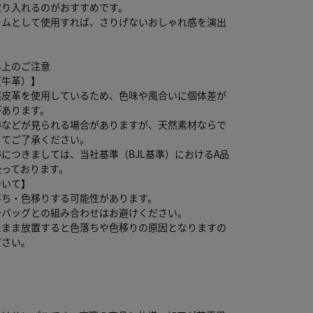
取り入れるのがおすすめです。
ームとして使用すれば、さりげないおしゃれ感を演出
い上のご注意
（牛革）】
然皮革を使用しているため、色味や風合いに個体差が
があります。
跡などが見られる場合がありますが、天然素材ならで
してご了承ください。
につきましては、当社基準（BJL基準）におけるA品
扱っております。
ついて】
落ち・色移りする可能性があります。
やバッグとの組み合わせはお避けください。
たまま放置すると色落ちや色移りの原因となりますの
ださい。