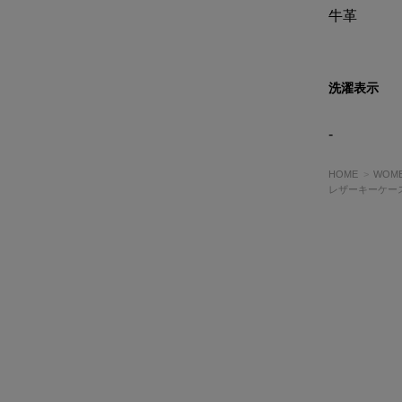
牛革
洗濯表示
-
HOME
WOM
レザーキーケー