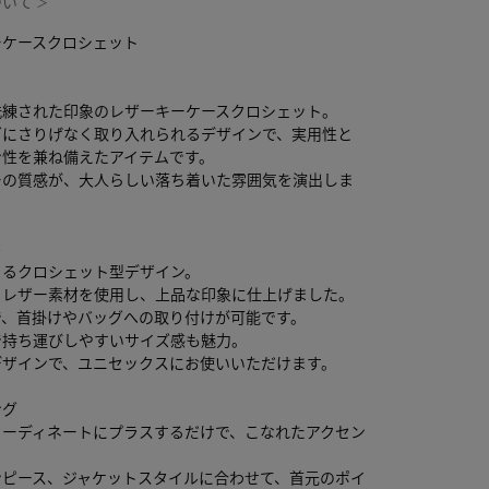
ついて
＞
ーケースクロシェット
洗練された印象のレザーキーケースクロシェット。
グにさりげなく取り入れられるデザインで、実用性と
ン性を兼ね備えたアイテムです。
ーの質感が、大人らしい落ち着いた雰囲気を演出しま
ル
きるクロシェット型デザイン。
るレザー素材を使用し、上品な印象に仕上げました。
で、首掛けやバッグへの取り付けが可能です。
で持ち運びしやすいサイズ感も魅力。
デザインで、ユニセックスにお使いいただけます。
ング
コーディネートにプラスするだけで、こなれたアクセン
ンピース、ジャケットスタイルに合わせて、首元のポイ