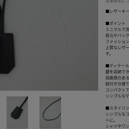
洗濯表記に
■レザーキ
■ポイント
ミニマルで
首元やバッ
ファッショ
上質なレザ
す。
■ディテー
鍵を収納で
高級感のあ
紐付き仕様
コンパクト
シンプルな
■スタイリ
シンプルな
トに。
シャツやワ