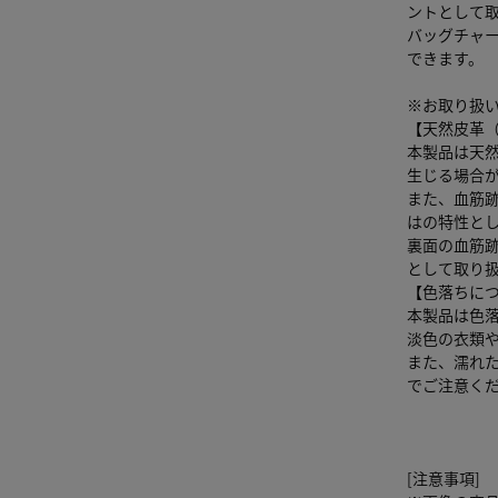
ントとして
バッグチャ
できます。
※お取り扱
【天然皮革
本製品は天
生じる場合
また、血筋
はの特性と
裏面の血筋跡
として取り
【色落ちに
本製品は色
淡色の衣類
また、濡れ
でご注意く
[注意事項]