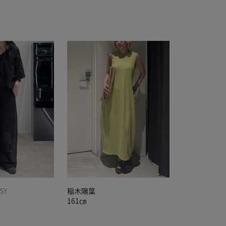
SY
稲木陽葉
161㎝