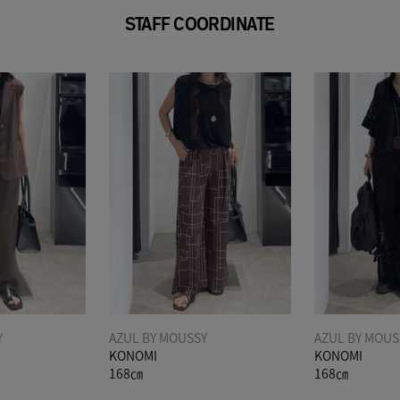
STAFF COORDINATE
Y
AZUL BY MOUSSY
AZUL BY MOUS
KONOMI
KONOMI
168㎝
168㎝