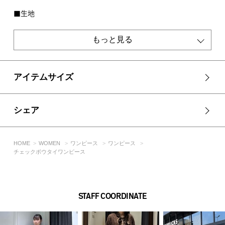
■生地
ドレープ性の豊かなチェック柄の平織り生地です。
もっと見る
透け感：なし
裏 地：なし
伸縮性：なし
光沢感：なし
アイテムサイズ
■モデル身長：163cm、着用サイズ：Mサイズ
シェア
[注意事項]
※画像の商品はサンプルです。実際の商品と仕様、加工が若干
異なる場合があります。
HOME
WOMEN
ワンピース
ワンピース
※画像の商品は光の照射や角度、お使いのモニター環境によ
チェックボウタイワンピース
り、実物と色味が異なる場合がございます。
※着用、お取り扱いの際は、アテンションタグをご確認くださ
い。
STAFF COORDINATE