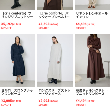
【crie conforto】フ
【crie conforto】バ
リネントレンチオール
リンジリブニットワン
ックオープンベルトキ
インワン
ピース
ャミワンピース
¥5,192
¥4,395
¥4,494
(in tax)
(in tax)
(in tax)
60%OFF
60%OFF
50%OFF
セルロースロングシャ
ロングスリーブストレ
布帛ドッキングドレー
ツワンピース
ートワンピース
プニットワンピース
¥3,995
¥2,995
¥4,494
(in tax)
(in tax)
(in tax)
50%OFF
50%OFF
50%OFF