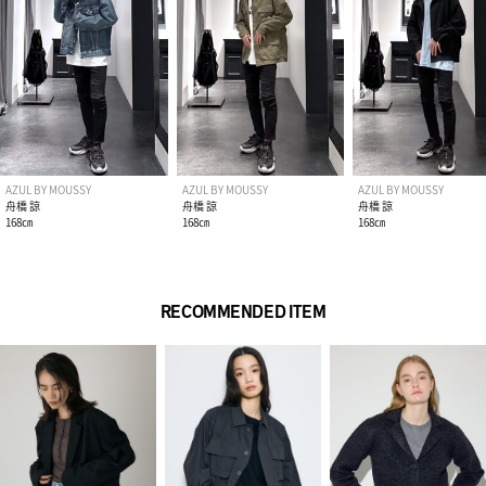
AZUL BY MOUSSY
AZUL BY MOUSSY
AZUL BY MOUSSY
舟橋 諒
舟橋 諒
舟橋 諒
168㎝
168㎝
168㎝
RECOMMENDED ITEM