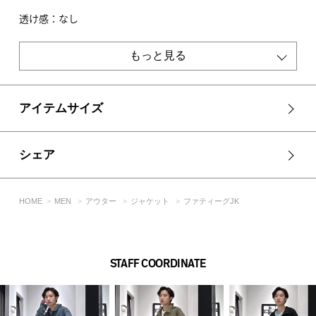
透け感：なし
裏 地：なし
伸縮性：なし
もっと見る
光沢感：なし
■モデル身長：186cm、着用サイズ：Lサイズ
アイテムサイズ
[注意事項]
※画像の商品はサンプルです。実際の商品と仕様、加工が若干
異なる場合があります。
シェア
※画像の商品は光の照射や角度、お使いのモニター環境によ
り、実物と色味が異なる場合がございます。
※着用、お取り扱いの際は、アテンションタグをご確認くださ
HOME
MEN
アウター
ジャケット
ファティーグJK
い。
STAFF COORDINATE