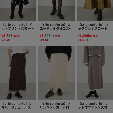
【crie conforto】ド
【crie conforto】ス
【crie conforto】タ
ットプリントスカート
エードライクミニスカ
ックフレアスカート
ート
¥3,796
¥3,595
¥3,995
(in tax)
(in tax)
(in tax)
60%OFF
60%OFF
60%OFF
【crie conforto】レ
【crie conforto】フ
【crie conforto】カ
オパードチュールスカ
リンジジャカードロン
ットオフアシメスカー
ート
グスカート
ト