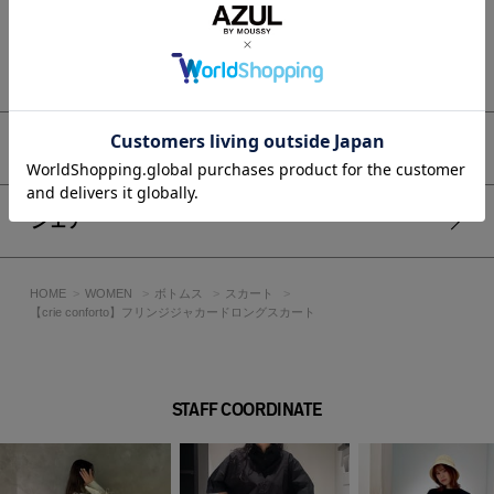
伸縮性：なし
光沢感：若干あり
もっと見る
■モデル身長：168cm、着用サイズ：Mサイズ
[注意事項]
※画像の商品はサンプルです。実際の商品と仕様、加工が若干
アイテムサイズ
異なる場合があります。
※画像の商品は光の照射や角度、お使いのモニター環境によ
り、実物と色味が異なる場合がございます。
シェア
※着用、お取り扱いの際は、アテンションタグをご確認くださ
い。
HOME
WOMEN
ボトムス
スカート
【crie conforto】フリンジジャカードロングスカート
STAFF COORDINATE