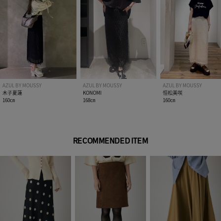
AZUL BY MOUSSY
AZUL BY MOUSSY
AZUL BY MOUSSY
木子夏蓮
KONOMI
恒松美咲
160㎝
168㎝
160㎝
RECOMMENDED ITEM