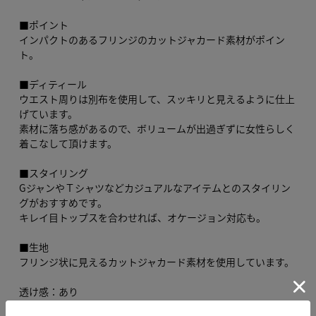
■ポイント
インパクトのあるフリンジのカットジャカード素材がポイン
ト。
■ディティール
ウエスト周りは別布を使用して、スッキリと見えるように仕上
げています。
素材に落ち感があるので、ボリュームが出過ぎずに女性らしく
着こなして頂けます。
■スタイリング
GジャンやＴシャツなどカジュアルなアイテムとのスタイリン
グがおすすめです。
キレイ目トップスを合わせれば、オケージョン対応も。
■生地
フリンジ状に見えるカットジャカード素材を使用しています。
透け感：あり
裏 地：あり