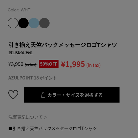
Color:
WHT
引き揃え天竺バックメッセージロゴTシャツ
251JSN90-3941
¥1,995
¥3,990
50%OFF
(in tax)
(in tax)
AZULPOINT 18 ポイント
カラー・サイズを選択する
洗濯表記について
＞
■引き揃え天竺バックメッセージロゴTシャツ