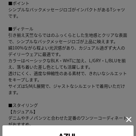
■ポイント
シンプルなバックメッセージロゴがインパクトがあるTシャツ
です。
■ディテール
引き揃え天竺ならではのふっくらとした生地感とクリアな表面
で、シンプルなバックメッセージロゴが上品に映えます。
綿100%ながら程よい光沢感があり、カジュアル過ぎず大人の
デイリーウェアに最適です。
カラーはベーシックなBLK・WHTに加え、L/GRY・L/BLUを揃
え、落ち着いた差し色としても活躍します。
透けにくく、適度な伸縮性のある素材で、きれいなシルエット
をキープします。
サイズはS/M/L展開で、ジャストなシルエットで着用いただけ
ます。
■スタイリング
【カジュアル】
デニムやチノパンツと合わせた定番のワンツーコーディネート
がおすすめ。
ロゴを見せるためにタックアウトでラフに着こなすのが◎。