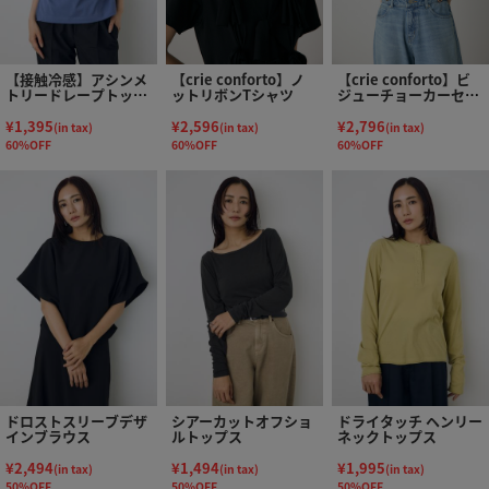
【接触冷感】アシンメ
【crie conforto】ノ
【crie conforto】ビ
トリードレープトップ
ットリボンTシャツ
ジューチョーカーセッ
ス
トカットソー
¥1,395
¥2,596
¥2,796
(in tax)
(in tax)
(in tax)
60%OFF
60%OFF
60%OFF
ドロストスリーブデザ
シアーカットオフショ
ドライタッチ ヘンリー
インブラウス
ルトップス
ネックトップス
¥2,494
¥1,494
¥1,995
(in tax)
(in tax)
(in tax)
50%OFF
50%OFF
50%OFF