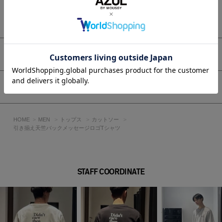
【きれいめ】
テーラードジャケットやシャツのインナーとして取り入れれ
もっと見る
ば、顔まわりをすっきりとした印象に。
ジャケットの襟元からロゴをチラ見せする着こなしもおすすめ
です。
【レイヤード】
アイテムサイズ
長袖カットソーやシャツとの重ね着で季節感を演出。
BLK/WHTはモノトーンコーディネートに、L/GRY・L/BLUは差
し色として活躍します。
シェア
■生地
耐久性・表面の美しさ・適度な厚みを兼ね備えた、高品質なT
HOME
MEN
トップス
カットソー
シャツやカットソーに適した生地です。
引き揃え天竺バックメッセージロゴTシャツ
最大の特徴は、2本の糸を並べて編む「引き揃え」によるふく
らみ感と、毛羽立ちが少ないクリアな表面感。
綿100%でも上品な光沢感があり、きれいめな印象に仕上がり
ます。
STAFF COORDINATE
透け感：なし
裏 地：なし
伸縮性：なし
光沢感：なし