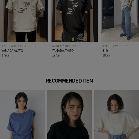
■モデル身長：186cm、着用サイズ：Lサイズ
[注意事項]
※画像の商品はサンプルです。実際の商品と仕様、加工が若干
異なる場合があります。
※画像の商品は光の照射や角度、お使いのモニター環境によ
AZUL BY MOUSSY
AZUL BY MOUSSY
AZUL BY MOUSSY
り、実物と色味が異なる場合がございます。
YAMADA AYATO
YAMADA AYATO
七瀬
177㎝
177㎝
180㎝
※着用、お取り扱いの際は、アテンションタグをご確認くださ
い。
RECOMMENDED ITEM