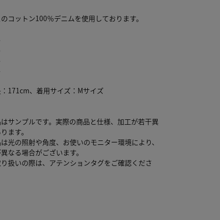
のコットン100％デニムを使用しております。
し
し
し
し
：171cm、着用サイズ：Mサイズ
品はサンプルです。実際の商品と仕様、加工が若干異
あります。
品は光の照射や角度、お使いのモニター環境により、
が異なる場合がございます。
取り扱いの際は、アテンションタグをご確認くださ