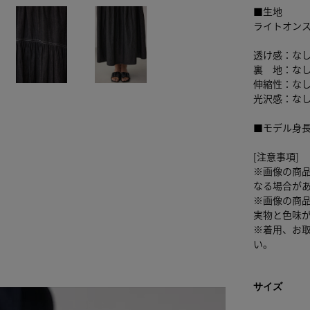
■生地
ライトオンス
透け感：な
裏 地：な
伸縮性：な
光沢感：な
■モデル身長
[注意事項]
※画像の商
なる場合が
※画像の商
実物と色味
※着用、お
い。
サイズ