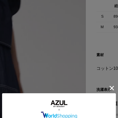
総
S
89
M
93
素材
コットン10
洗濯表示
HOME
WOM