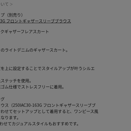
ついて
＞
ップ（別売り）
0-163G フロントギャザースリーブブラウス
イクギャザーフレアスカート
りのライトデニムのギャザースカート。
ル
置を上に設定することでスタイルアップが叶うシルエ
色ステッチを使用。
総ゴム仕様でストレスフリーに着用。
ング
ス（250IAC30-163G フロントギャザースリーブブ
合わせてセットアップとして着用すると、ワンピース風
になります。
合わせてカジュアルスタイルもおすすめです。