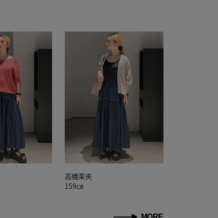
高橋茉央
159㎝
MORE