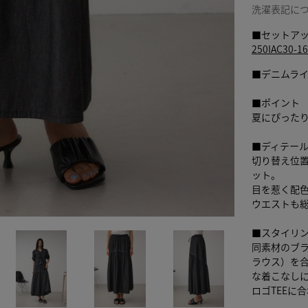
洗濯表記に
■セットア
250IAC3
■デニムラ
■ポイント
夏にぴった
■ディテー
切り替え位
ット。
目を惹く配
ウエストも
■スタイリ
同素材のブラウ
ラウス）を
な着こなし
ロゴTEEに