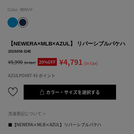
Color:
柄NVY
【NEWERA×MLB×AZUL】 リバーシブルバケハ
251ISX56-324E
¥4,791
¥5,990
20%OFF
(in tax)
(in tax)
AZULPOINT 43 ポイント
カラー・サイズを選択する
洗濯表記について
＞
■【NEWERA×MLB×AZUL】リバーシブルバケハ