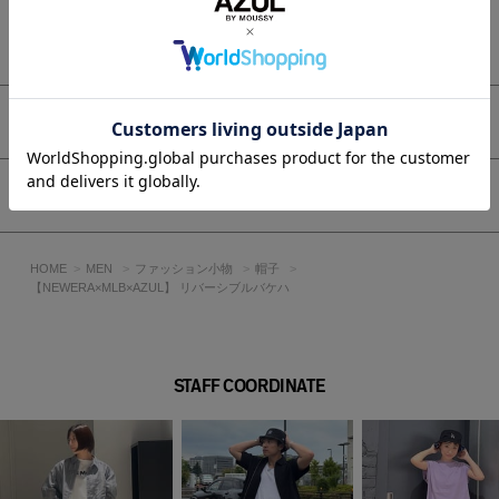
もっと見る
アイテムサイズ
シェア
HOME
MEN
ファッション小物
帽子
【NEWERA×MLB×AZUL】 リバーシブルバケハ
STAFF COORDINATE