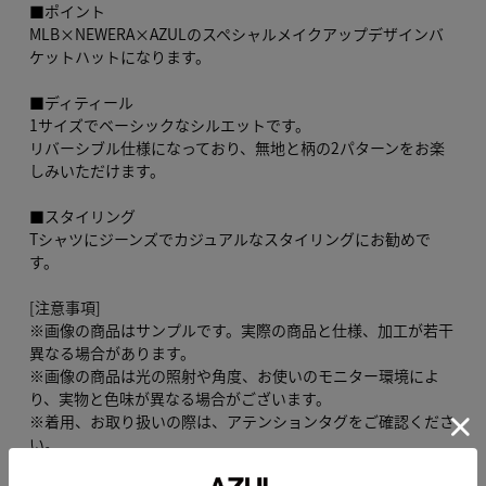
■ポイント
MLB×NEWERA×AZULのスペシャルメイクアップデザインバ
ケットハットになります。
■ディティール
1サイズでベーシックなシルエットです。
リバーシブル仕様になっており、無地と柄の2パターンをお楽
しみいただけます。
■スタイリング
Tシャツにジーンズでカジュアルなスタイリングにお勧めで
す。
[注意事項]
※画像の商品はサンプルです。実際の商品と仕様、加工が若干
異なる場合があります。
※画像の商品は光の照射や角度、お使いのモニター環境によ
り、実物と色味が異なる場合がございます。
※着用、お取り扱いの際は、アテンションタグをご確認くださ
い。