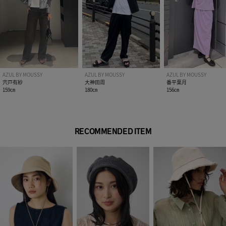
AZUL BY MOUSSY
AZUL BY MOUSSY
AZUL BY MOUSSY
宍戸有紗
大神田周
番平葉月
159㎝
180㎝
156㎝
RECOMMENDED ITEM