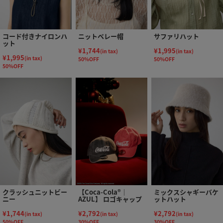
コード付きナイロンハ
ニットベレー帽
サファリハット
ット
¥1,744
¥1,995
(in tax)
(in tax)
¥1,995
(in tax)
50%OFF
50%OFF
50%OFF
クラッシュニットビー
【Coca-Cola®｜
ミックスシャギーバケ
ニー
AZUL】 ロゴキャップ
ットハット
¥1,744
¥2,792
¥2,792
(in tax)
(in tax)
(in tax)
50%OFF
30%OFF
30%OFF