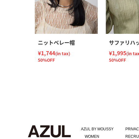
ニットベレー帽
サファリハ
¥1,744
¥1,995
(in tax)
(in ta
50%OFF
50%OFF
AZUL BY MOUSSY
PRIVAC
WOMEN
RECRU