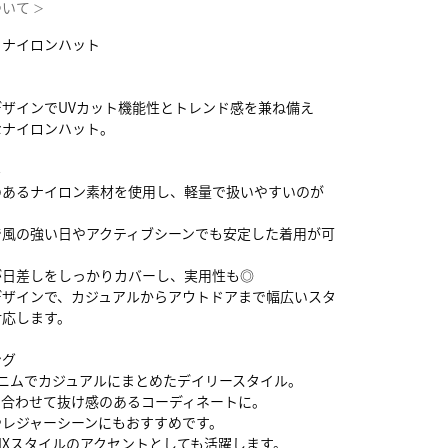
ついて
＞
きナイロンハット
ザインでUVカット機能性とトレンド感を兼ね備え
なナイロンハット。
ル
のあるナイロン素材を使用し、軽量で扱いやすいのが
で風の強い日やアクティブシーンでも安定した着用が可
が日差しをしっかりカバーし、実用性も◎
デザインで、カジュアルからアウトドアまで幅広いスタ
対応します。
ング
デニムでカジュアルにまとめたデイリースタイル。
に合わせて抜け感のあるコーディネートに。
やレジャーシーンにもおすすめです。
IXスタイルのアクセントとしても活躍します。