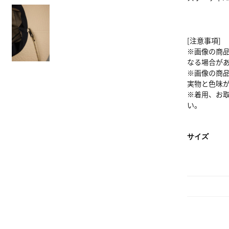
[注意事項]
※画像の商
なる場合が
※画像の商
実物と色味
※着用、お
い。
サイズ