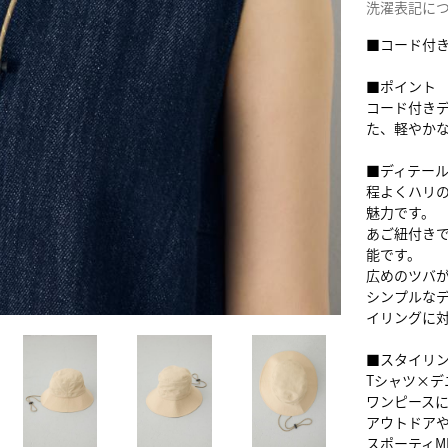
洗濯表記に
■コード付
■ポイント
コード付きデ
た、軽やか
■ディテー
程よくハリ
魅力です。
あご紐付き
能です。
広めのツバ
シンプルな
イリングに
■スタイリ
Tシャツ×
ワンピース
アウトドア
スポーティM