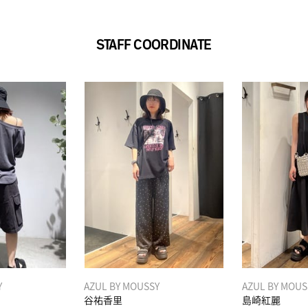
STAFF COORDINATE
Y
AZUL BY MOUSSY
AZUL BY MOUS
谷祐香里
島崎紅麗