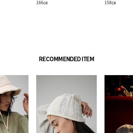
166㎝
158㎝
RECOMMENDED ITEM