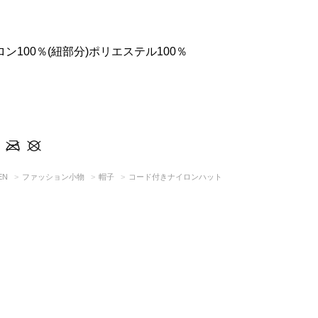
ロン100％(紐部分)ポリエステル100％
EN
ファッション小物
帽子
コード付きナイロンハット