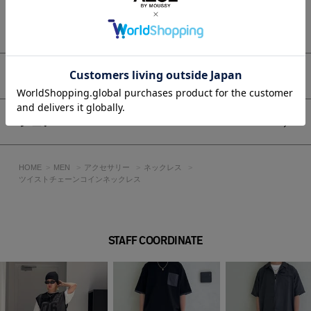
■251ISC56-165Iのリピート商品です。
もっと見る
[注意事項]
※画像の商品はサンプルです。実際の商品と仕様、加工が若干
異なる場合があります。
※画像の商品は光の照射や角度、お使いのモニター環境によ
アイテムサイズ
り、実物と色味が異なる場合がございます。
※着用、お取り扱いの際は、アテンションタグをご確認くださ
い。
シェア
HOME
MEN
アクセサリー
ネックレス
ツイストチェーンコインネックレス
STAFF COORDINATE