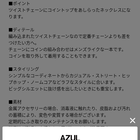
■ポイント
ツイストチェーンにコイントップをあしらったネックレスにな
ります。
■ディテール
編み込まれたツイストチェーンなので定番チェーンよりも差を
つけたい方へ。
チェーンにコインの組み合わせはメンズライクな一本です。
コインを取り外して着用することもできます。
■スタイリング
シンプルなコーディネートからカジュアル・ストリート・ヒッ
プホップ・ノームコアなどラフなスタイルに合います。
ビッグシルエットに抜け感を出したいときにも重宝します。
■素材
金属アクセサリーの場合、消毒液に触れたり、皮脂および汚れ
の蓄積により、変色や変質する場合がございます。
定期的にふき取りのメンテナンスをお願いします。
消毒液が製品に直接かかる事が無いようご注意下さい。