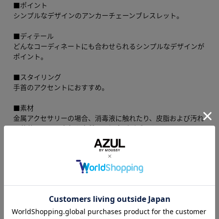
■ポイント
シンプルなデザインのアンカーチェーンブレスレット。
■ディテール
どんなコーディネートにも合わせられるシンプルなデザインが
ポイント。
■スタイリング
手首のアクセントにおすすめ。
■素材
金属アクセサリーの場合、消毒液に触れたり、皮脂および汚れ
の蓄積により、変色や変質する場合がございます。
定期的にふき取りのメンテナンスをお願いします。
消毒液が製品に直接かかる事が無いようご注意下さい。
■251ISC56-167Iのリピート商品です。
[注意事項]
※画像の商品はサンプルです。実際の商品と仕様、加工が若干
異なる場合があります。