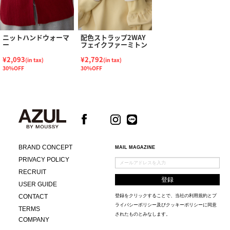
ニットハンドウォーマ
配色ストラップ2WAY
ー
フェイクファーミトン
¥2,093
¥2,792
(in tax)
(in tax)
30%OFF
30%OFF
BRAND CONCEPT
MAIL MAGAZINE
PRIVACY POLICY
RECRUIT
USER GUIDE
CONTACT
登録をクリックすることで、当社の
利用規約
と
プ
ライバシーポリシー及びクッキーポリシー
に同意
TERMS
されたものとみなします。
COMPANY