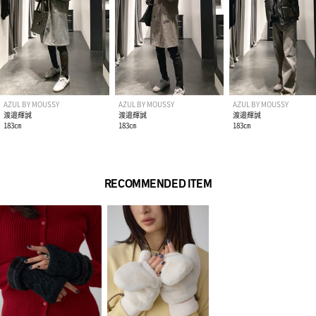
AZUL BY MOUSSY
AZUL BY MOUSSY
AZUL BY MOUSSY
渡邉輝誠
渡邉輝誠
渡邉輝誠
183㎝
183㎝
183㎝
RECOMMENDED ITEM