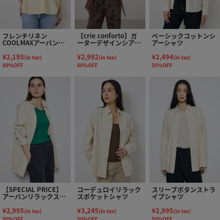
フレンチリネン
【crie conforto】ガ
ベーシックコットンシ
COOLMAXアーバンリ
ーターデザインシアー
アーシャツ
ラックスシャツ
ショートシャツ
¥2,195
¥2,992
¥2,494
(in tax)
(in tax)
(in tax)
60%OFF
60%OFF
50%OFF
【SPECIAL PRICE】
コーデュロイリラック
スリーブボタンストラ
アーバンリラックスコ
スポケットシャツ
イプシャツ
ットンシャツ
¥2,995
¥3,245
¥2,995
(in tax)
(in tax)
(in tax)
50%OFF
50%OFF
50%OFF