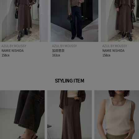
AZUL BY MOUSSY
AZUL BY MOUSSY
AZUL BY MOUSSY
NAMIE NISHIDA
加田悠奈
NAMIE NISHIDA
158㎝
163㎝
158㎝
STYLING ITEM