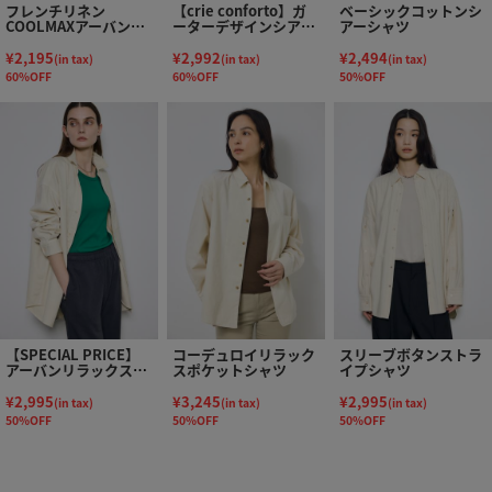
フレンチリネン
【crie conforto】ガ
ベーシックコットンシ
COOLMAXアーバンリ
ーターデザインシアー
アーシャツ
ラックスシャツ
ショートシャツ
¥2,195
¥2,992
¥2,494
(in tax)
(in tax)
(in tax)
60%OFF
60%OFF
50%OFF
【SPECIAL PRICE】
コーデュロイリラック
スリーブボタンストラ
アーバンリラックスコ
スポケットシャツ
イプシャツ
ットンシャツ
¥2,995
¥3,245
¥2,995
(in tax)
(in tax)
(in tax)
50%OFF
50%OFF
50%OFF