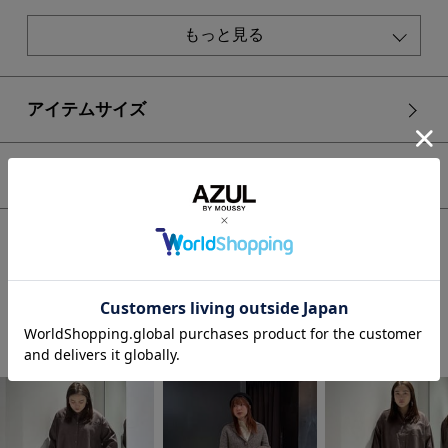
透け感：なし
裏 地：なし
もっと見る
伸縮性：なし
光沢感：なし
■モデル身長：171cm、着用サイズ：FREEサイズ
アイテムサイズ
[注意事項]
※画像の商品はサンプルです。実際の商品と仕様、加工が若干
シェア
異なる場合があります。
※画像の商品は光の照射や角度、お使いのモニター環境によ
り、実物と色味が異なる場合がございます。
HOME
WOMEN
トップス
シャツ ブラウス
※着用、お取り扱いの際は、アテンションタグをご確認くださ
ラウンドヘムルーズシャツ
い。
STAFF COORDINATE