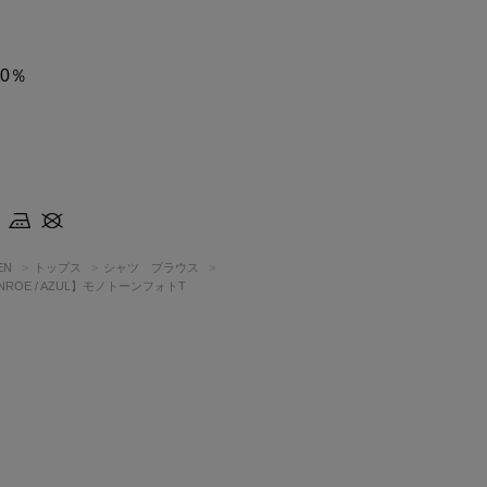
0％
EN
トップス
シャツ ブラウス
ONROE / AZUL】モノトーンフォトT