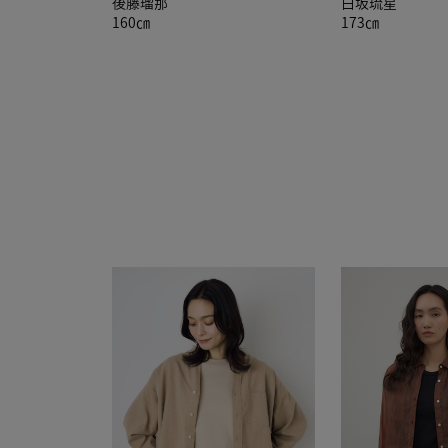
後藤瑠那
白坂琉星
160㎝
173㎝