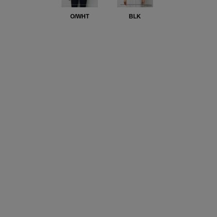
O/WHT
BLK