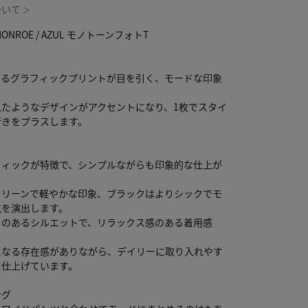
ついて
＞
 MONROE / AZUL モノトーンフォトT
あるグラフィックプリントが目を引く、モードな印象
れたようなデザインがアクセントになり、1枚でスタイ
行きをプラスします。
ル
フィックが特徴で、シンプルながらも印象的な仕上が
クリーンで軽やかな印象、ブラックはよりシックでモ
気を演出します。
りのあるシルエットで、リラックス感のある着用感
になる存在感がありながら、デイリーに取り入れやす
に仕上げています。
ング