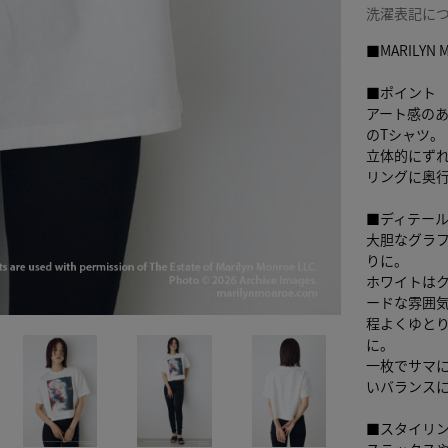
洗濯表記に
■MARILYN
■ポイント
アート感の
のTシャツ。
立体的にず
リングに奥
■ディテー
大胆なグラ
りに。
ホワイトは
ードな雰囲
程よくゆと
に。
一枚でサマ
いバランス
■スタイリ