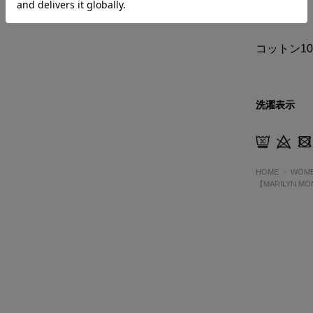
素材
コットン10
洗濯表示
HOME
WOM
【MARILYN M