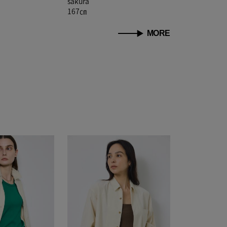
sakura
167㎝
MORE