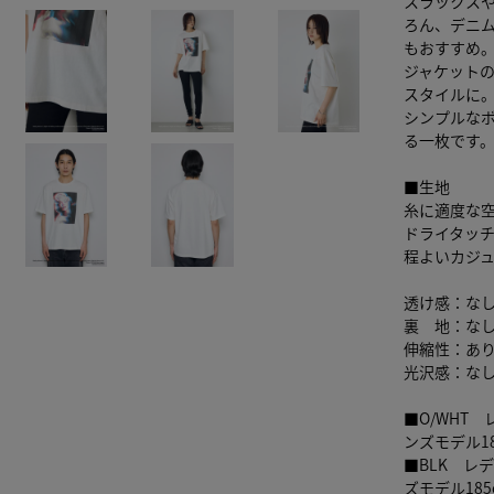
スラックス
ろん、デニ
もおすすめ
ジャケット
スタイルに
シンプルな
る一枚です
■生地
糸に適度な
ドライタッ
程よいカジ
透け感：な
裏 地：な
伸縮性：あ
光沢感：な
■O/WHT
ンズモデル1
■BLK レ
ズモデル18