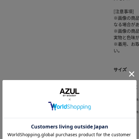
[注意事項]
※画像の商
なる場合が
※画像の商
実物と色味
※着用、お
い。
サイズ
総丈
M
50cm
L
72cm