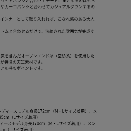
やワイドパンツと合わせてモードにまとめるのはもち
ムやカーゴパンツと合わせてカジュアルダウンするの
。
のインナーとして取り入れれば、こなれ感のある大人
。
ボトムと合わせるだけで、洗練された雰囲気が完成す
。
空気を含んだオープンエンド糸（空紡糸）を使用した
チが特徴の天竺素材です。
ュアル感もポイントです。
し
し
り
し
 レディースモデル身長172cm（M・Lサイズ着用）、メ
85cm（Lサイズ着用）
ディースモデル身長170cm（M・Lサイズ着用）、メン
5cm（Lサイズ着用）