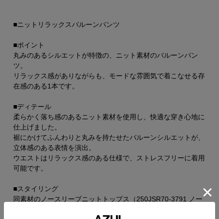
■ニットリラックスバルーンパンツ
■ポイント
丸みのあるシルエットが特徴の、ニット素材のバルーンパン
ツ。
リラックス感がありながらも、モードな雰囲気で着こなせる存
在感のある1本です。
■ディテール
柔らかく落ち感のあるニット素材を使用し、快適な穿き心地に
仕上げました。
裾にかけてふんわりと丸みを持たせたバルーンシルエットが、
立体感のある表情を演出。
ウエストはリラックス感のある仕様で、ストレスフリーに着用
可能です。
■スタイリング
同素材のノースリーブニットトップス（250JSR70-3791 ノー
スリーブバルーンニットトップス）と合わせたセットアップス