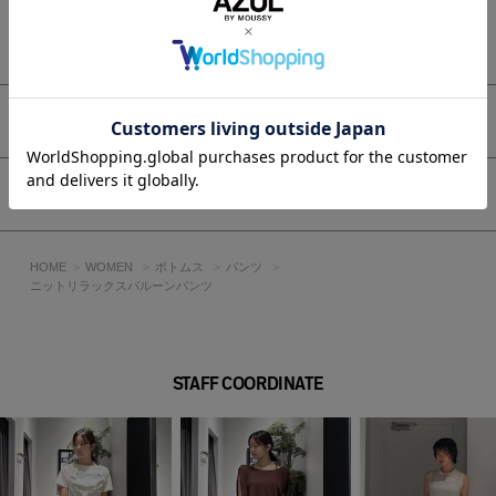
タイルがおすすめ。
コンパクトなトップスを合わせることで、パンツのシルエット
もっと見る
が引き立つバランスの良い着こなしに。
サンダルやフラットシューズと合わせて、抜け感のあるスタイ
リングを楽しめます。
シンプルながらシルエットで魅せる、主役級のニットパンツで
アイテムサイズ
す。
■生地
シェア
ドライタッチな糸を使用し、肌離れ良く、軽いニットに仕上げ
ています。
HOME
WOMEN
ボトムス
パンツ
透け感：ややあり
ニットリラックスバルーンパンツ
裏 地：なし
伸縮性：あり
光沢感：なし
STAFF COORDINATE
■BLK モデル身長172cm（Mサイズ着用）
■BRN モデル身長170cm（Mサイズ着用）
[注意事項]
※画像の商品はサンプルです。実際の商品と仕様、加工が若干