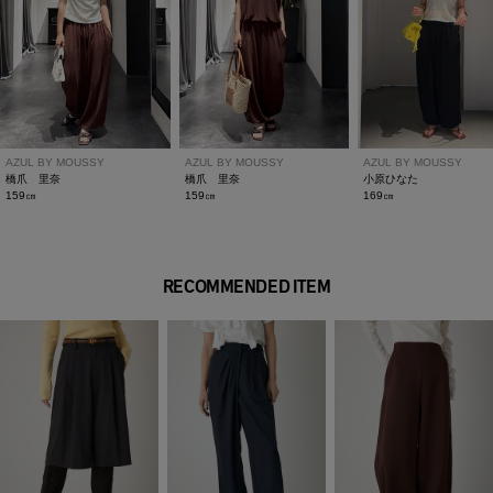
異なる場合があります。
※画像の商品は光の照射や角度、お使いのモニター環境によ
り、実物と色味が異なる場合がございます。
※着用、お取り扱いの際は、アテンションタグをご確認くださ
い。
AZUL BY MOUSSY
AZUL BY MOUSSY
AZUL BY MOUSSY
橋爪 里奈
橋爪 里奈
小原ひなた
159㎝
159㎝
169㎝
RECOMMENDED ITEM